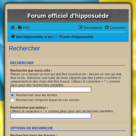
Forum officiel d'hipposuède
FAQ
S’enregistrer
Connexion
Vers hipposuède, le jeu !
Forum d'hipposuède
Rechercher
RECHERCHER
Recherche par mots-clés :
Placez un
+
devant un mot qui doit être trouvé et un
-
devant un mot qui doit
être exclu. Saisissez une suite de mots séparés par des
|
entre crochets si
uniquement un des mots doit être trouvé. Utilisez le caractère « * » comme
joker pour des recherches partielles.
Rechercher tous les termes
Rechercher n’importe lequel de ces termes
Rechercher par auteur :
Utilisez le caractère « * » comme joker pour des recherches partielles.
OPTIONS DE RECHERCHE
Rechercher dans les forums :