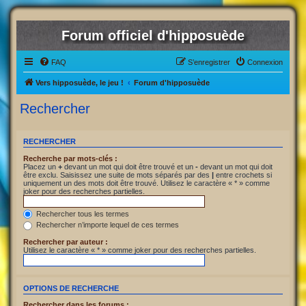
Forum officiel d'hipposuède
FAQ
S’enregistrer
Connexion
Vers hipposuède, le jeu !
Forum d'hipposuède
Rechercher
RECHERCHER
Recherche par mots-clés :
Placez un
+
devant un mot qui doit être trouvé et un
-
devant un mot qui doit
être exclu. Saisissez une suite de mots séparés par des
|
entre crochets si
uniquement un des mots doit être trouvé. Utilisez le caractère « * » comme
joker pour des recherches partielles.
Rechercher tous les termes
Rechercher n’importe lequel de ces termes
Rechercher par auteur :
Utilisez le caractère « * » comme joker pour des recherches partielles.
OPTIONS DE RECHERCHE
Rechercher dans les forums :