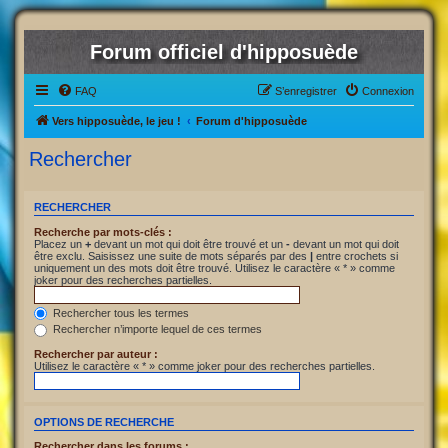
Forum officiel d'hipposuède
FAQ
S’enregistrer
Connexion
Vers hipposuède, le jeu !
Forum d'hipposuède
Rechercher
RECHERCHER
Recherche par mots-clés :
Placez un
+
devant un mot qui doit être trouvé et un
-
devant un mot qui doit
être exclu. Saisissez une suite de mots séparés par des
|
entre crochets si
uniquement un des mots doit être trouvé. Utilisez le caractère « * » comme
joker pour des recherches partielles.
Rechercher tous les termes
Rechercher n’importe lequel de ces termes
Rechercher par auteur :
Utilisez le caractère « * » comme joker pour des recherches partielles.
OPTIONS DE RECHERCHE
Rechercher dans les forums :