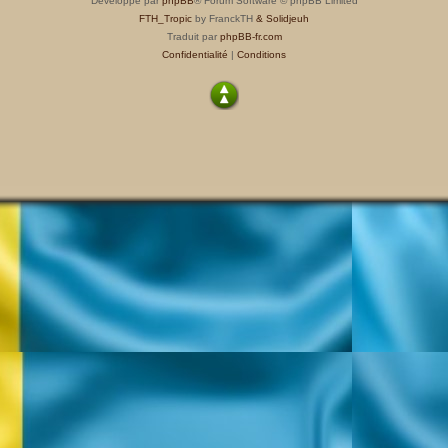
Développé par
phpBB
® Forum Software © phpBB Limited
FTH_Tropic
by FranckTH
& Solidjeuh
Traduit par
phpBB-fr.com
Confidentialité
|
Conditions