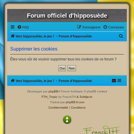
Forum officiel d'hipposuède
FAQ
S’enregistrer
Connexion
R
Vers hipposuède, le jeu !
Forum d'hipposuède
e
Supprimer les cookies
c
h
Êtes-vous sûr de vouloir supprimer tous les cookies de ce forum ?
e
r
c
Vers hipposuède, le jeu !
Forum d'hipposuède
h
Développé par
phpBB
® Forum Software © phpBB Limited
e
FTH_Tropic
by FranckTH
& Solidjeuh
r
Traduit par
phpBB-fr.com
Confidentialité
|
Conditions