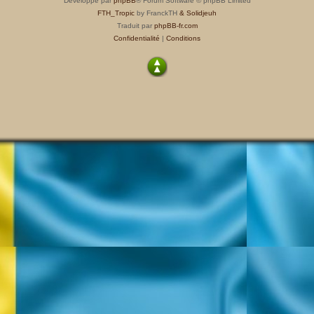
Développé par
phpBB
® Forum Software © phpBB Limited
FTH_Tropic
by FranckTH
& Solidjeuh
Traduit par
phpBB-fr.com
Confidentialité
|
Conditions