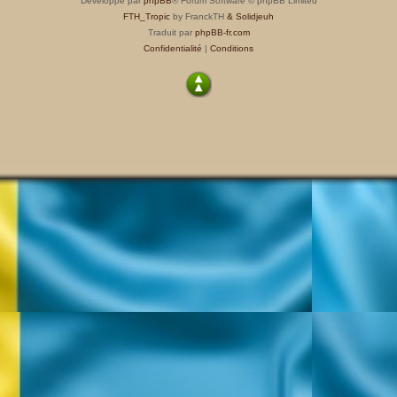
Développé par
phpBB
® Forum Software © phpBB Limited
FTH_Tropic
by FranckTH
& Solidjeuh
Traduit par
phpBB-fr.com
Confidentialité
|
Conditions