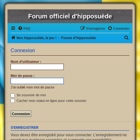
Forum officiel d'hipposuède
FAQ
S’enregistrer
Connexion
R
Vers hipposuède, le jeu !
Forum d'hipposuède
e
Connexion
c
h
Nom d’utilisateur :
e
r
Mot de passe :
c
J’ai oublié mon mot de passe
h
Se souvenir de moi
e
Cacher mon statut en ligne pour cette session
r
S’ENREGISTRER
Vous devez être enregistré pour vous connecter. L’enregistrement ne
prend que quelques secondes et augmente vos possibilités.