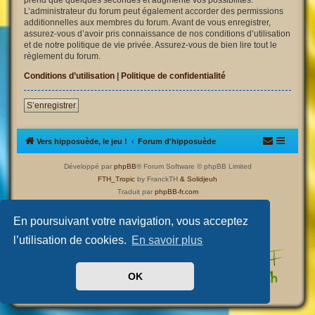
L’administrateur du forum peut également accorder des permissions
additionnelles aux membres du forum. Avant de vous enregistrer,
assurez-vous d’avoir pris connaissance de nos conditions d’utilisation
et de notre politique de vie privée. Assurez-vous de bien lire tout le
règlement du forum.
Conditions d’utilisation
|
Politique de confidentialité
S’enregistrer
Vers hipposuède, le jeu !
Forum d'hipposuède
Développé par
phpBB
® Forum Software © phpBB Limited
FTH_Tropic
by FranckTH
& Solidjeuh
Traduit par
phpBB-fr.com
Confidentialité
|
Conditions
En poursuivant votre navigation, vous acceptez
l’utilisation de cookies.
En savoir plus
OK