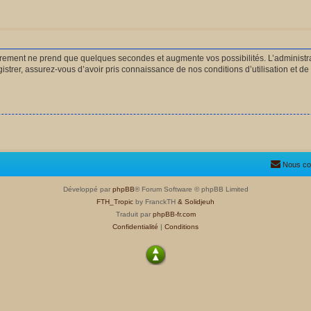
strement ne prend que quelques secondes et augmente vos possibilités. L’administ
rer, assurez-vous d’avoir pris connaissance de nos conditions d’utilisation et de n
Nous co
Développé par
phpBB
® Forum Software © phpBB Limited
FTH_Tropic
by FranckTH
& Solidjeuh
Traduit par
phpBB-fr.com
Confidentialité
|
Conditions