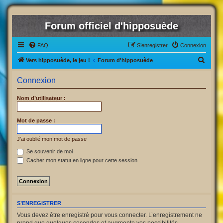
Forum officiel d'hipposuède
FAQ
S’enregistrer
Connexion
R
Vers hipposuède, le jeu !
Forum d'hipposuède
e
Connexion
c
h
Nom d’utilisateur :
e
r
Mot de passe :
c
J’ai oublié mon mot de passe
h
Se souvenir de moi
e
Cacher mon statut en ligne pour cette session
r
S’ENREGISTRER
Vous devez être enregistré pour vous connecter. L’enregistrement ne
prend que quelques secondes et augmente vos possibilités.