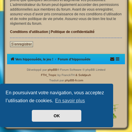
L’administrateur du forum peut également accorder des permissions
additionnelles aux membres du forum. Avant de vous enregistrer,
assurez-vous d’avoir pris connaissance de nos conditions d’utilisation
et de notre politique de vie privée. Assurez-vous de bien lire tout le
règlement du forum.
Conditions d’utilisation
|
Politique de confidentialité
S’enregistrer
Vers hipposuède, le jeu !
Forum d'hipposuède
Développé par
phpBB
® Forum Software © phpBB Limited
FTH_Tropic
by FranckTH
& Solidjeuh
Traduit par
phpBB-fr.com
Confidentialité
|
Conditions
En poursuivant votre navigation, vous acceptez
l’utilisation de cookies.
En savoir plus
OK