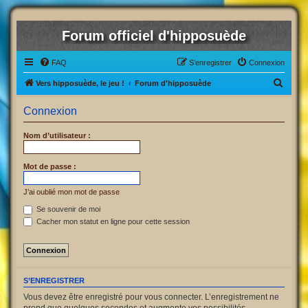
Forum officiel d'hipposuède
FAQ
S’enregistrer
Connexion
R
Vers hipposuède, le jeu !
Forum d'hipposuède
e
Connexion
c
h
Nom d’utilisateur :
e
r
Mot de passe :
c
J’ai oublié mon mot de passe
h
Se souvenir de moi
e
Cacher mon statut en ligne pour cette session
r
S’ENREGISTRER
Vous devez être enregistré pour vous connecter. L’enregistrement ne
prend que quelques secondes et augmente vos possibilités.