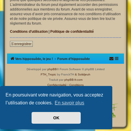
L’administrateur du forum peut également accorder des permissions
additionnelles aux membres du forum. Avant de vous enregistrer,
assurez-vous d’avoir pris connaissance de nos conditions d’utilisation
et de notre politique de vie privée. Assurez-vous de bien lire tout le
règlement du forum.
Conditions d’utilisation
|
Politique de confidentialité
S’enregistrer
Vers hipposuède, le jeu !
Forum d'hipposuède
Développé par
phpBB
® Forum Software © phpBB Limited
FTH_Tropic
by FranckTH
& Solidjeuh
Traduit par
phpBB-fr.com
Confidentialité
|
Conditions
En poursuivant votre navigation, vous acceptez
l’utilisation de cookies.
En savoir plus
OK