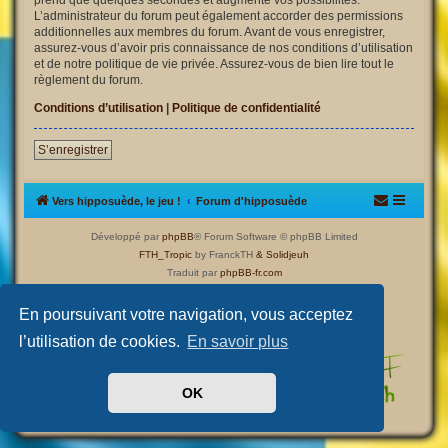
L’administrateur du forum peut également accorder des permissions
additionnelles aux membres du forum. Avant de vous enregistrer,
assurez-vous d’avoir pris connaissance de nos conditions d’utilisation
et de notre politique de vie privée. Assurez-vous de bien lire tout le
règlement du forum.
Conditions d’utilisation
|
Politique de confidentialité
S’enregistrer
Vers hipposuède, le jeu !
Forum d'hipposuède
Développé par
phpBB
® Forum Software © phpBB Limited
FTH_Tropic
by FranckTH
& Solidjeuh
Traduit par
phpBB-fr.com
Confidentialité
|
Conditions
En poursuivant votre navigation, vous acceptez
l’utilisation de cookies.
En savoir plus
OK