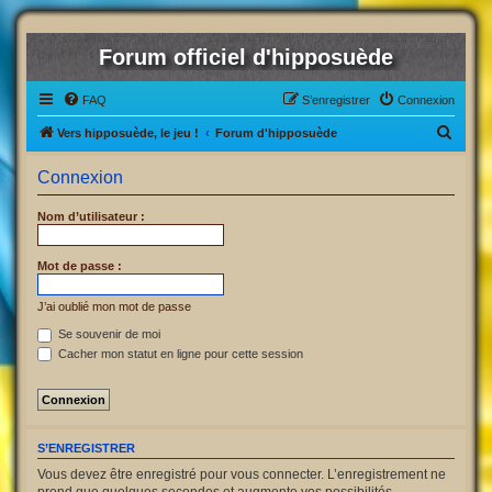
Forum officiel d'hipposuède
FAQ
S’enregistrer
Connexion
R
Vers hipposuède, le jeu !
Forum d'hipposuède
e
Connexion
c
h
Nom d’utilisateur :
e
r
Mot de passe :
c
J’ai oublié mon mot de passe
h
Se souvenir de moi
e
Cacher mon statut en ligne pour cette session
r
S’ENREGISTRER
Vous devez être enregistré pour vous connecter. L’enregistrement ne
prend que quelques secondes et augmente vos possibilités.