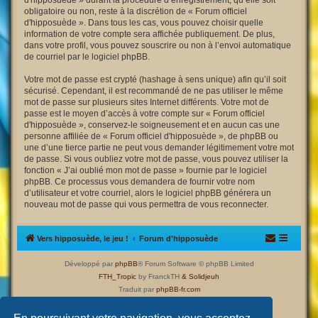
d'hipposuède » durant la procédure d’enregistrement, qu’elle soit
obligatoire ou non, reste à la discrétion de « Forum officiel
d'hipposuède ». Dans tous les cas, vous pouvez choisir quelle
information de votre compte sera affichée publiquement. De plus,
dans votre profil, vous pouvez souscrire ou non à l’envoi automatique
de courriel par le logiciel phpBB.
Votre mot de passe est crypté (hashage à sens unique) afin qu’il soit
sécurisé. Cependant, il est recommandé de ne pas utiliser le même
mot de passe sur plusieurs sites Internet différents. Votre mot de
passe est le moyen d’accès à votre compte sur « Forum officiel
d'hipposuède », conservez-le soigneusement et en aucun cas une
personne affiliée de « Forum officiel d'hipposuède », de phpBB ou
une d’une tierce partie ne peut vous demander légitimement votre mot
de passe. Si vous oubliez votre mot de passe, vous pouvez utiliser la
fonction « J’ai oublié mon mot de passe » fournie par le logiciel
phpBB. Ce processus vous demandera de fournir votre nom
d’utilisateur et votre courriel, alors le logiciel phpBB générera un
nouveau mot de passe qui vous permettra de vous reconnecter.
Vers hipposuède, le jeu !
Forum d'hipposuède
Développé par
phpBB
® Forum Software © phpBB Limited
FTH_Tropic
by FranckTH
& Solidjeuh
Traduit par
phpBB-fr.com
Confidentialité
|
Conditions