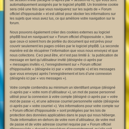
de session invité (désigné ci-après par « session-id »), qui vous sont
automatiquement assignés par le logiciel phpBB. Un troisième cookie
sera créé une fois que vous naviguerez sur les sujets de « Forum
officiel d'hipposuède » et est utilisé pour stocker les informations sur
les sujets que vous avez lus, ce qui améliore votre navigation sur le
forum.
Nous pouvons également créer des cookies externes au logiciel
phpBB tout en naviguant sur « Forum officiel d'hipposuède », bien
que ceux-ci soient hors de portée du document qui est prévu pour
couvrir seulement les pages créées par le logiciel phpBB. La seconde
manière est de récupérer l’information que vous nous envoyez et que
nous collectons. Ceci peut être, et n’est pas limité à : la publication de
message en tant qu’utilisateur invité (désignée ci-après par
« messages invités »), l’enregistrement sur « Forum officiel
d'hipposuède » (désignée ici par « votre compte ») et les messages
que vous envoyez après l’enregistrement et lors d’une connexion
(désignés ici par « vos messages »).
Votre compte contiendra au minimum un identifiant unique (désigné
ci-après par « votre nom d’utilisateur »), un mot de passe personnel
utilisé pour la connexion à votre compte (désigné ci-après par « votre
mot de passe »), et une adresse courriel personnelle valide (désignée
ci-après par « votre courriel »). Vos informations pour votre compte sur
« Forum officiel d'hipposuède » sont protégées par les lois de
protection des données applicables dans le pays qui nous héberge.
Toute information en-dehors de votre nom d’utilisateur, de votre mot
de passe et de votre adresse courriel requise par « Forum officiel