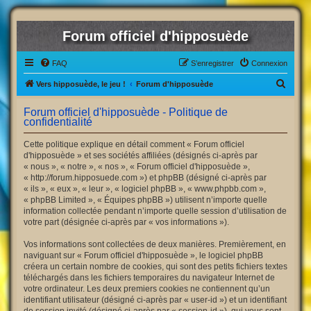
Forum officiel d'hipposuède
FAQ
S’enregistrer
Connexion
R
Vers hipposuède, le jeu !
Forum d'hipposuède
e
Forum officiel d'hipposuède - Politique de
c
confidentialité
h
Cette politique explique en détail comment « Forum officiel
e
d'hipposuède » et ses sociétés affiliées (désignés ci-après par
« nous », « notre », « nos », « Forum officiel d'hipposuède »,
r
« http://forum.hipposuede.com ») et phpBB (désigné ci-après par
c
« ils », « eux », « leur », « logiciel phpBB », « www.phpbb.com »,
« phpBB Limited », « Équipes phpBB ») utilisent n’importe quelle
h
information collectée pendant n’importe quelle session d’utilisation de
e
votre part (désignée ci-après par « vos informations »).
r
Vos informations sont collectées de deux manières. Premièrement, en
naviguant sur « Forum officiel d'hipposuède », le logiciel phpBB
créera un certain nombre de cookies, qui sont des petits fichiers textes
téléchargés dans les fichiers temporaires du navigateur Internet de
votre ordinateur. Les deux premiers cookies ne contiennent qu’un
identifiant utilisateur (désigné ci-après par « user-id ») et un identifiant