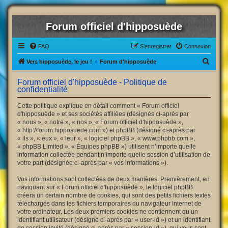
Forum officiel d'hipposuède
FAQ
S’enregistrer
Connexion
R
Vers hipposuède, le jeu !
Forum d'hipposuède
e
Forum officiel d'hipposuède - Politique de
c
confidentialité
h
Cette politique explique en détail comment « Forum officiel
e
d'hipposuède » et ses sociétés affiliées (désignés ci-après par
« nous », « notre », « nos », « Forum officiel d'hipposuède »,
r
« http://forum.hipposuede.com ») et phpBB (désigné ci-après par
c
« ils », « eux », « leur », « logiciel phpBB », « www.phpbb.com »,
« phpBB Limited », « Équipes phpBB ») utilisent n’importe quelle
h
information collectée pendant n’importe quelle session d’utilisation de
e
votre part (désignée ci-après par « vos informations »).
r
Vos informations sont collectées de deux manières. Premièrement, en
naviguant sur « Forum officiel d'hipposuède », le logiciel phpBB
créera un certain nombre de cookies, qui sont des petits fichiers textes
téléchargés dans les fichiers temporaires du navigateur Internet de
votre ordinateur. Les deux premiers cookies ne contiennent qu’un
identifiant utilisateur (désigné ci-après par « user-id ») et un identifiant