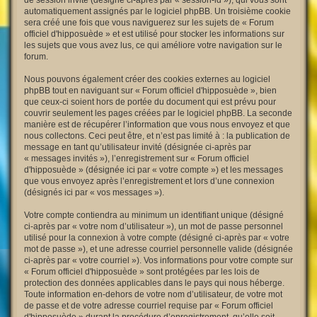
de session invité (désigné ci-après par « session-id »), qui vous sont
automatiquement assignés par le logiciel phpBB. Un troisième cookie
sera créé une fois que vous naviguerez sur les sujets de « Forum
officiel d'hipposuède » et est utilisé pour stocker les informations sur
les sujets que vous avez lus, ce qui améliore votre navigation sur le
forum.
Nous pouvons également créer des cookies externes au logiciel
phpBB tout en naviguant sur « Forum officiel d'hipposuède », bien
que ceux-ci soient hors de portée du document qui est prévu pour
couvrir seulement les pages créées par le logiciel phpBB. La seconde
manière est de récupérer l’information que vous nous envoyez et que
nous collectons. Ceci peut être, et n’est pas limité à : la publication de
message en tant qu’utilisateur invité (désignée ci-après par
« messages invités »), l’enregistrement sur « Forum officiel
d'hipposuède » (désignée ici par « votre compte ») et les messages
que vous envoyez après l’enregistrement et lors d’une connexion
(désignés ici par « vos messages »).
Votre compte contiendra au minimum un identifiant unique (désigné
ci-après par « votre nom d’utilisateur »), un mot de passe personnel
utilisé pour la connexion à votre compte (désigné ci-après par « votre
mot de passe »), et une adresse courriel personnelle valide (désignée
ci-après par « votre courriel »). Vos informations pour votre compte sur
« Forum officiel d'hipposuède » sont protégées par les lois de
protection des données applicables dans le pays qui nous héberge.
Toute information en-dehors de votre nom d’utilisateur, de votre mot
de passe et de votre adresse courriel requise par « Forum officiel