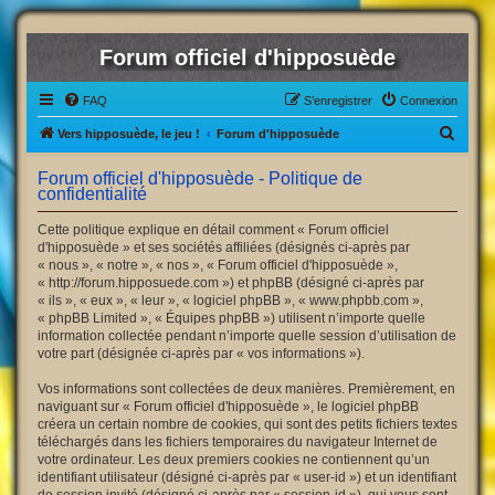
Forum officiel d'hipposuède
FAQ
S’enregistrer
Connexion
R
Vers hipposuède, le jeu !
Forum d'hipposuède
e
Forum officiel d'hipposuède - Politique de
c
confidentialité
h
Cette politique explique en détail comment « Forum officiel
e
d'hipposuède » et ses sociétés affiliées (désignés ci-après par
« nous », « notre », « nos », « Forum officiel d'hipposuède »,
r
« http://forum.hipposuede.com ») et phpBB (désigné ci-après par
c
« ils », « eux », « leur », « logiciel phpBB », « www.phpbb.com »,
« phpBB Limited », « Équipes phpBB ») utilisent n’importe quelle
h
information collectée pendant n’importe quelle session d’utilisation de
e
votre part (désignée ci-après par « vos informations »).
r
Vos informations sont collectées de deux manières. Premièrement, en
naviguant sur « Forum officiel d'hipposuède », le logiciel phpBB
créera un certain nombre de cookies, qui sont des petits fichiers textes
téléchargés dans les fichiers temporaires du navigateur Internet de
votre ordinateur. Les deux premiers cookies ne contiennent qu’un
identifiant utilisateur (désigné ci-après par « user-id ») et un identifiant