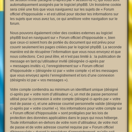
de session invité (désigné ci-après par « session-id »), qui vous sont
automatiquement assignés par le logiciel phpBB. Un troisième cookie
sera créé une fois que vous naviguerez sur les sujets de « Forum
officiel d'hipposuède » et est utilisé pour stocker les informations sur
les sujets que vous avez lus, ce qui améliore votre navigation sur le
forum.
Nous pouvons également créer des cookies externes au logiciel
phpBB tout en naviguant sur « Forum officiel d'hipposuède », bien
que ceux-ci soient hors de portée du document qui est prévu pour
couvrir seulement les pages créées par le logiciel phpBB. La seconde
manière est de récupérer l’information que vous nous envoyez et que
nous collectons. Ceci peut être, et n’est pas limité à : la publication de
message en tant qu’utilisateur invité (désignée ci-après par
« messages invités »), l’enregistrement sur « Forum officiel
d'hipposuède » (désignée ici par « votre compte ») et les messages
que vous envoyez après l’enregistrement et lors d’une connexion
(désignés ici par « vos messages »).
Votre compte contiendra au minimum un identifiant unique (désigné
ci-après par « votre nom d’utilisateur »), un mot de passe personnel
utilisé pour la connexion à votre compte (désigné ci-après par « votre
mot de passe »), et une adresse courriel personnelle valide (désignée
ci-après par « votre courriel »). Vos informations pour votre compte sur
« Forum officiel d'hipposuède » sont protégées par les lois de
protection des données applicables dans le pays qui nous héberge.
Toute information en-dehors de votre nom d’utilisateur, de votre mot
de passe et de votre adresse courriel requise par « Forum officiel