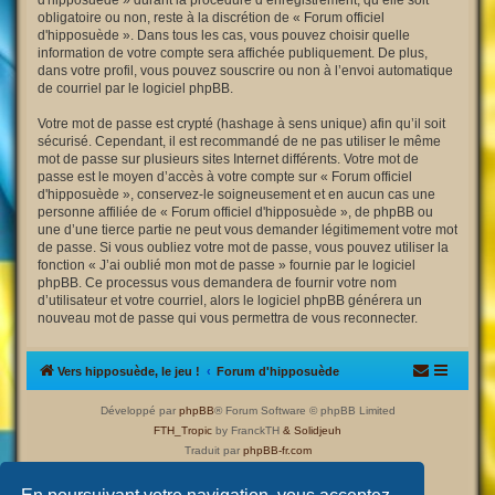
d'hipposuède » durant la procédure d’enregistrement, qu’elle soit
obligatoire ou non, reste à la discrétion de « Forum officiel
d'hipposuède ». Dans tous les cas, vous pouvez choisir quelle
information de votre compte sera affichée publiquement. De plus,
dans votre profil, vous pouvez souscrire ou non à l’envoi automatique
de courriel par le logiciel phpBB.
Votre mot de passe est crypté (hashage à sens unique) afin qu’il soit
sécurisé. Cependant, il est recommandé de ne pas utiliser le même
mot de passe sur plusieurs sites Internet différents. Votre mot de
passe est le moyen d’accès à votre compte sur « Forum officiel
d'hipposuède », conservez-le soigneusement et en aucun cas une
personne affiliée de « Forum officiel d'hipposuède », de phpBB ou
une d’une tierce partie ne peut vous demander légitimement votre mot
de passe. Si vous oubliez votre mot de passe, vous pouvez utiliser la
fonction « J’ai oublié mon mot de passe » fournie par le logiciel
phpBB. Ce processus vous demandera de fournir votre nom
d’utilisateur et votre courriel, alors le logiciel phpBB générera un
nouveau mot de passe qui vous permettra de vous reconnecter.
Vers hipposuède, le jeu !
Forum d'hipposuède
Développé par
phpBB
® Forum Software © phpBB Limited
FTH_Tropic
by FranckTH
& Solidjeuh
Traduit par
phpBB-fr.com
Confidentialité
|
Conditions