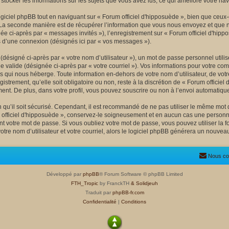
r stocker les informations sur les sujets que vous avez lus, ce qui améliore votre nav
ciel phpBB tout en naviguant sur « Forum officiel d'hipposuède », bien que ceux-
La seconde manière est de récupérer l’information que vous nous envoyez et que nous 
née ci-après par « messages invités »), l’enregistrement sur « Forum officiel d'hipp
 d’une connexion (désignés ici par « vos messages »).
désigné ci-après par « votre nom d’utilisateur »), un mot de passe personnel utili
e valide (désignée ci-après par « votre courriel »). Vos informations pour votre co
s qui nous héberge. Toute information en-dehors de votre nom d’utilisateur, de votr
istrement, qu’elle soit obligatoire ou non, reste à la discrétion de « Forum officie
ent. De plus, dans votre profil, vous pouvez souscrire ou non à l’envoi automatique 
qu’il soit sécurisé. Cependant, il est recommandé de ne pas utiliser le même mot de
officiel d'hipposuède », conservez-le soigneusement et en aucun cas une personne
 votre mot de passe. Si vous oubliez votre mot de passe, vous pouvez utiliser la fo
tre nom d’utilisateur et votre courriel, alors le logiciel phpBB générera un nouve
Nous co
Développé par
phpBB
® Forum Software © phpBB Limited
FTH_Tropic
by FranckTH
& Solidjeuh
Traduit par
phpBB-fr.com
Confidentialité
|
Conditions