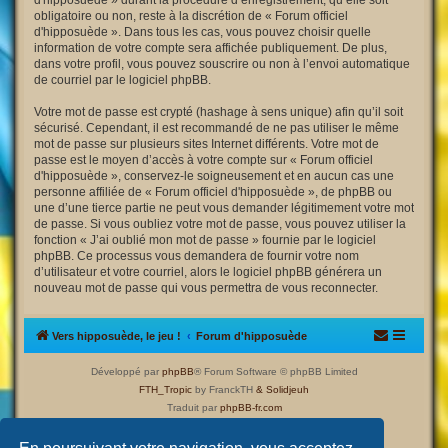
d'hipposuède » durant la procédure d’enregistrement, qu’elle soit
obligatoire ou non, reste à la discrétion de « Forum officiel
d'hipposuède ». Dans tous les cas, vous pouvez choisir quelle
information de votre compte sera affichée publiquement. De plus,
dans votre profil, vous pouvez souscrire ou non à l’envoi automatique
de courriel par le logiciel phpBB.
Votre mot de passe est crypté (hashage à sens unique) afin qu’il soit
sécurisé. Cependant, il est recommandé de ne pas utiliser le même
mot de passe sur plusieurs sites Internet différents. Votre mot de
passe est le moyen d’accès à votre compte sur « Forum officiel
d'hipposuède », conservez-le soigneusement et en aucun cas une
personne affiliée de « Forum officiel d'hipposuède », de phpBB ou
une d’une tierce partie ne peut vous demander légitimement votre mot
de passe. Si vous oubliez votre mot de passe, vous pouvez utiliser la
fonction « J’ai oublié mon mot de passe » fournie par le logiciel
phpBB. Ce processus vous demandera de fournir votre nom
d’utilisateur et votre courriel, alors le logiciel phpBB générera un
nouveau mot de passe qui vous permettra de vous reconnecter.
Vers hipposuède, le jeu !
Forum d'hipposuède
Développé par
phpBB
® Forum Software © phpBB Limited
FTH_Tropic
by FranckTH
& Solidjeuh
Traduit par
phpBB-fr.com
Confidentialité
|
Conditions