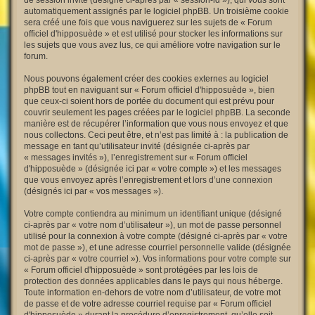
de session invité (désigné ci-après par « session-id »), qui vous sont
automatiquement assignés par le logiciel phpBB. Un troisième cookie
sera créé une fois que vous naviguerez sur les sujets de « Forum
officiel d'hipposuède » et est utilisé pour stocker les informations sur
les sujets que vous avez lus, ce qui améliore votre navigation sur le
forum.
Nous pouvons également créer des cookies externes au logiciel
phpBB tout en naviguant sur « Forum officiel d'hipposuède », bien
que ceux-ci soient hors de portée du document qui est prévu pour
couvrir seulement les pages créées par le logiciel phpBB. La seconde
manière est de récupérer l’information que vous nous envoyez et que
nous collectons. Ceci peut être, et n’est pas limité à : la publication de
message en tant qu’utilisateur invité (désignée ci-après par
« messages invités »), l’enregistrement sur « Forum officiel
d'hipposuède » (désignée ici par « votre compte ») et les messages
que vous envoyez après l’enregistrement et lors d’une connexion
(désignés ici par « vos messages »).
Votre compte contiendra au minimum un identifiant unique (désigné
ci-après par « votre nom d’utilisateur »), un mot de passe personnel
utilisé pour la connexion à votre compte (désigné ci-après par « votre
mot de passe »), et une adresse courriel personnelle valide (désignée
ci-après par « votre courriel »). Vos informations pour votre compte sur
« Forum officiel d'hipposuède » sont protégées par les lois de
protection des données applicables dans le pays qui nous héberge.
Toute information en-dehors de votre nom d’utilisateur, de votre mot
de passe et de votre adresse courriel requise par « Forum officiel