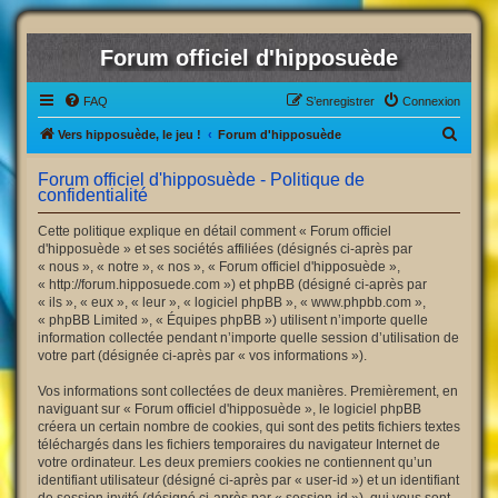
Forum officiel d'hipposuède
FAQ
S’enregistrer
Connexion
R
Vers hipposuède, le jeu !
Forum d'hipposuède
e
Forum officiel d'hipposuède - Politique de
c
confidentialité
h
Cette politique explique en détail comment « Forum officiel
e
d'hipposuède » et ses sociétés affiliées (désignés ci-après par
« nous », « notre », « nos », « Forum officiel d'hipposuède »,
r
« http://forum.hipposuede.com ») et phpBB (désigné ci-après par
c
« ils », « eux », « leur », « logiciel phpBB », « www.phpbb.com »,
« phpBB Limited », « Équipes phpBB ») utilisent n’importe quelle
h
information collectée pendant n’importe quelle session d’utilisation de
e
votre part (désignée ci-après par « vos informations »).
r
Vos informations sont collectées de deux manières. Premièrement, en
naviguant sur « Forum officiel d'hipposuède », le logiciel phpBB
créera un certain nombre de cookies, qui sont des petits fichiers textes
téléchargés dans les fichiers temporaires du navigateur Internet de
votre ordinateur. Les deux premiers cookies ne contiennent qu’un
identifiant utilisateur (désigné ci-après par « user-id ») et un identifiant