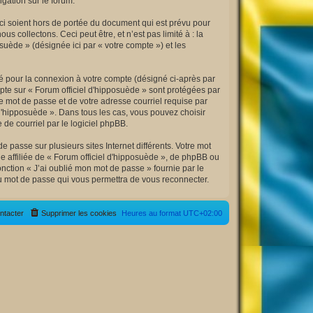
igation sur le forum.
ci soient hors de portée du document qui est prévu pour
collectons. Ceci peut être, et n’est pas limité à : la
osuède » (désignée ici par « votre compte ») et les
sé pour la connexion à votre compte (désigné ci-après par
mpte sur « Forum officiel d'hipposuède » sont protégées par
e mot de passe et de votre adresse courriel requise par
l d'hipposuède ». Dans tous les cas, vous pouvez choisir
de courriel par le logiciel phpBB.
 passe sur plusieurs sites Internet différents. Votre mot
 affiliée de « Forum officiel d'hipposuède », de phpBB ou
nction « J’ai oublié mon mot de passe » fournie par le
au mot de passe qui vous permettra de vous reconnecter.
ntacter
Supprimer les cookies
Heures au format
UTC+02:00