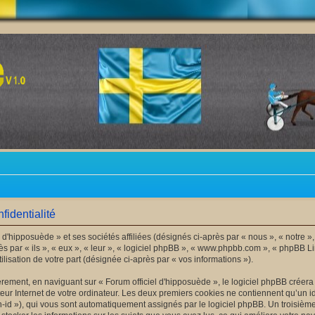
fidentialité
 d'hipposuède » et ses sociétés affiliées (désignés ci-après par « nous », « notre »,
s par « ils », « eux », « leur », « logiciel phpBB », « www.phpbb.com », « phpBB Li
lisation de votre part (désignée ci-après par « vos informations »).
ement, en naviguant sur « Forum officiel d'hipposuède », le logiciel phpBB créera u
ur Internet de votre ordinateur. Les deux premiers cookies ne contiennent qu’un iden
ion-id »), qui vous sont automatiquement assignés par le logiciel phpBB. Un troisiè