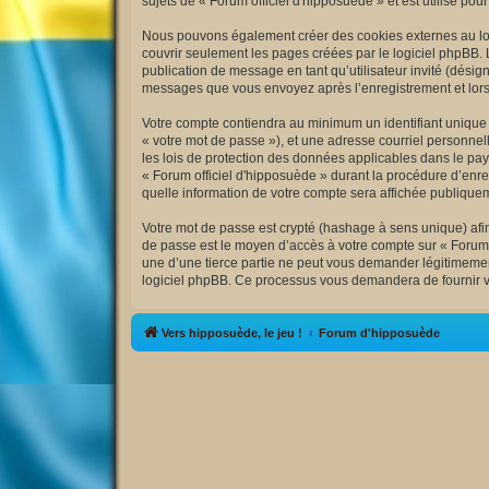
sujets de « Forum officiel d'hipposuède » et est utilisé pou
Nous pouvons également créer des cookies externes au logi
couvrir seulement les pages créées par le logiciel phpBB. 
publication de message en tant qu’utilisateur invité (désig
messages que vous envoyez après l’enregistrement et lors
Votre compte contiendra au minimum un identifiant unique (
« votre mot de passe »), et une adresse courriel personnell
les lois de protection des données applicables dans le pay
« Forum officiel d'hipposuède » durant la procédure d’enreg
quelle information de votre compte sera affichée publiquem
Votre mot de passe est crypté (hashage à sens unique) afin 
de passe est le moyen d’accès à votre compte sur « Forum 
une d’une tierce partie ne peut vous demander légitimement
logiciel phpBB. Ce processus vous demandera de fournir vo
Vers hipposuède, le jeu !
Forum d'hipposuède