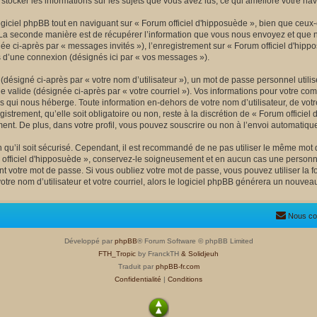
r stocker les informations sur les sujets que vous avez lus, ce qui améliore votre nav
ciel phpBB tout en naviguant sur « Forum officiel d'hipposuède », bien que ceux-
La seconde manière est de récupérer l’information que vous nous envoyez et que nous 
née ci-après par « messages invités »), l’enregistrement sur « Forum officiel d'hipp
 d’une connexion (désignés ici par « vos messages »).
désigné ci-après par « votre nom d’utilisateur »), un mot de passe personnel utili
e valide (désignée ci-après par « votre courriel »). Vos informations pour votre co
s qui nous héberge. Toute information en-dehors de votre nom d’utilisateur, de votr
istrement, qu’elle soit obligatoire ou non, reste à la discrétion de « Forum officie
ent. De plus, dans votre profil, vous pouvez souscrire ou non à l’envoi automatique 
qu’il soit sécurisé. Cependant, il est recommandé de ne pas utiliser le même mot de
officiel d'hipposuède », conservez-le soigneusement et en aucun cas une personne
 votre mot de passe. Si vous oubliez votre mot de passe, vous pouvez utiliser la fo
tre nom d’utilisateur et votre courriel, alors le logiciel phpBB générera un nouve
Nous co
Développé par
phpBB
® Forum Software © phpBB Limited
FTH_Tropic
by FranckTH
& Solidjeuh
Traduit par
phpBB-fr.com
Confidentialité
|
Conditions