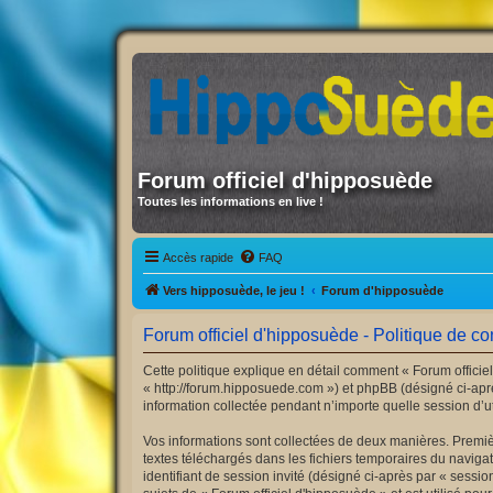
Forum officiel d'hipposuède
Toutes les informations en live !
Accès rapide
FAQ
Vers hipposuède, le jeu !
Forum d'hipposuède
Forum officiel d'hipposuède - Politique de con
Cette politique explique en détail comment « Forum officiel
« http://forum.hipposuede.com ») et phpBB (désigné ci-aprè
information collectée pendant n’importe quelle session d’uti
Vos informations sont collectées de deux manières. Premièr
textes téléchargés dans les fichiers temporaires du navigate
identifiant de session invité (désigné ci-après par « sess