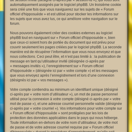
de session invité (désigné ci-après par « session-id »), qui vous sont
automatiquement assignés par le logiciel phpBB. Un troisième cookie
sera créé une fois que vous naviguerez sur les sujets de « Forum
officiel d'hipposuède » et est utilisé pour stocker les informations sur
les sujets que vous avez lus, ce qui améliore votre navigation sur le
forum.
Nous pouvons également créer des cookies externes au logiciel
phpBB tout en naviguant sur « Forum officiel d'hipposuède », bien
que ceux-ci soient hors de portée du document qui est prévu pour
couvrir seulement les pages créées par le logiciel phpBB. La seconde
manière est de récupérer l’information que vous nous envoyez et que
nous collectons. Ceci peut être, et n’est pas limité à : la publication de
message en tant qu’utilisateur invité (désignée ci-après par
« messages invités »), l’enregistrement sur « Forum officiel
d'hipposuède » (désignée ici par « votre compte ») et les messages
que vous envoyez après l’enregistrement et lors d’une connexion
(désignés ici par « vos messages »).
Votre compte contiendra au minimum un identifiant unique (désigné
ci-après par « votre nom d’utilisateur »), un mot de passe personnel
utilisé pour la connexion à votre compte (désigné ci-après par « votre
mot de passe »), et une adresse courriel personnelle valide (désignée
ci-après par « votre courriel »). Vos informations pour votre compte sur
« Forum officiel d'hipposuède » sont protégées par les lois de
protection des données applicables dans le pays qui nous héberge.
Toute information en-dehors de votre nom d’utilisateur, de votre mot
de passe et de votre adresse courriel requise par « Forum officiel