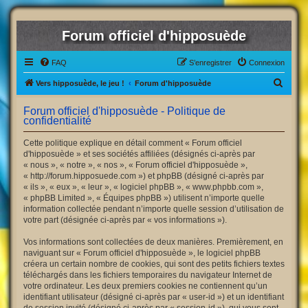
Forum officiel d'hipposuède
FAQ
S’enregistrer
Connexion
R
Vers hipposuède, le jeu !
Forum d'hipposuède
e
Forum officiel d'hipposuède - Politique de
c
confidentialité
h
Cette politique explique en détail comment « Forum officiel
e
d'hipposuède » et ses sociétés affiliées (désignés ci-après par
« nous », « notre », « nos », « Forum officiel d'hipposuède »,
r
« http://forum.hipposuede.com ») et phpBB (désigné ci-après par
c
« ils », « eux », « leur », « logiciel phpBB », « www.phpbb.com »,
« phpBB Limited », « Équipes phpBB ») utilisent n’importe quelle
h
information collectée pendant n’importe quelle session d’utilisation de
e
votre part (désignée ci-après par « vos informations »).
r
Vos informations sont collectées de deux manières. Premièrement, en
naviguant sur « Forum officiel d'hipposuède », le logiciel phpBB
créera un certain nombre de cookies, qui sont des petits fichiers textes
téléchargés dans les fichiers temporaires du navigateur Internet de
votre ordinateur. Les deux premiers cookies ne contiennent qu’un
identifiant utilisateur (désigné ci-après par « user-id ») et un identifiant