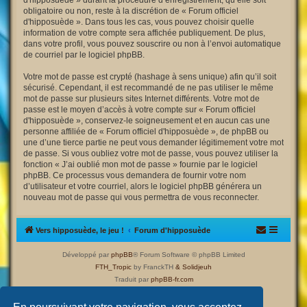
d'hipposuède » durant la procédure d’enregistrement, qu’elle soit
obligatoire ou non, reste à la discrétion de « Forum officiel
d'hipposuède ». Dans tous les cas, vous pouvez choisir quelle
information de votre compte sera affichée publiquement. De plus,
dans votre profil, vous pouvez souscrire ou non à l’envoi automatique
de courriel par le logiciel phpBB.
Votre mot de passe est crypté (hashage à sens unique) afin qu’il soit
sécurisé. Cependant, il est recommandé de ne pas utiliser le même
mot de passe sur plusieurs sites Internet différents. Votre mot de
passe est le moyen d’accès à votre compte sur « Forum officiel
d'hipposuède », conservez-le soigneusement et en aucun cas une
personne affiliée de « Forum officiel d'hipposuède », de phpBB ou
une d’une tierce partie ne peut vous demander légitimement votre mot
de passe. Si vous oubliez votre mot de passe, vous pouvez utiliser la
fonction « J’ai oublié mon mot de passe » fournie par le logiciel
phpBB. Ce processus vous demandera de fournir votre nom
d’utilisateur et votre courriel, alors le logiciel phpBB générera un
nouveau mot de passe qui vous permettra de vous reconnecter.
Vers hipposuède, le jeu !
Forum d'hipposuède
Développé par
phpBB
® Forum Software © phpBB Limited
FTH_Tropic
by FranckTH
& Solidjeuh
Traduit par
phpBB-fr.com
Confidentialité
|
Conditions