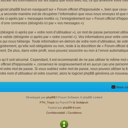
r stocker les informations sur les sujets que vous avez lus, ce qui améliore votre nav
ciel phpBB tout en naviguant sur « Forum officiel d'hipposuède », bien que ceux-
La seconde manière est de récupérer l’information que vous nous envoyez et que nous 
née ci-après par « messages invités »), l’enregistrement sur « Forum officiel d'hipp
 d’une connexion (désignés ici par « vos messages »).
désigné ci-après par « votre nom d’utilisateur »), un mot de passe personnel utili
e valide (désignée ci-après par « votre courriel »). Vos informations pour votre co
s qui nous héberge. Toute information en-dehors de votre nom d’utilisateur, de votr
istrement, qu’elle soit obligatoire ou non, reste à la discrétion de « Forum officie
ent. De plus, dans votre profil, vous pouvez souscrire ou non à l’envoi automatique 
qu’il soit sécurisé. Cependant, il est recommandé de ne pas utiliser le même mot de
officiel d'hipposuède », conservez-le soigneusement et en aucun cas une personne
 votre mot de passe. Si vous oubliez votre mot de passe, vous pouvez utiliser la fo
tre nom d’utilisateur et votre courriel, alors le logiciel phpBB générera un nouve
Nous co
Développé par
phpBB
® Forum Software © phpBB Limited
FTH_Tropic
by FranckTH
& Solidjeuh
Traduit par
phpBB-fr.com
Confidentialité
|
Conditions