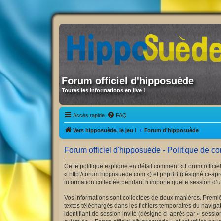
Forum officiel d'hipposuède
Toutes les informations en live !
Accès rapide
FAQ
Vers hipposuède, le jeu !
Forum d'hipposuède
Forum officiel d'hipposuède - Politique de con
Cette politique explique en détail comment « Forum officiel
« http://forum.hipposuede.com ») et phpBB (désigné ci-aprè
information collectée pendant n’importe quelle session d’uti
Vos informations sont collectées de deux manières. Premièr
textes téléchargés dans les fichiers temporaires du navigate
identifiant de session invité (désigné ci-après par « sess