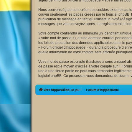
sujets de « Forum officiel d'hipposuède » et est utilisé pou
Nous pouvons également créer des cookies externes au logi
couvrir seulement les pages créées par le logiciel phpBB. 
publication de message en tant qu’utilisateur invité (désig
messages que vous envoyez après l’enregistrement et lors
Votre compte contiendra au minimum un identifiant unique (
« votre mot de passe »), et une adresse courriel personnell
les lois de protection des données applicables dans le pay
« Forum officiel d'hipposuède » durant la procédure d’enreg
quelle information de votre compte sera affichée publiquem
Votre mot de passe est crypté (hashage à sens unique) afin 
de passe est le moyen d’accès à votre compte sur « Forum 
une d’une tierce partie ne peut vous demander légitimement
logiciel phpBB. Ce processus vous demandera de fournir vo
Vers hipposuède, le jeu !
Forum d'hipposuède