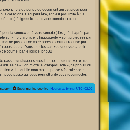
igation sur le forum.
ci soient hors de portée du document qui est prévu pour
collectons. Ceci peut être, et n’est pas limité à : la
osuède » (désignée ici par « votre compte ») et les
sé pour la connexion à votre compte (désigné ci-après par
mpte sur « Forum officiel d'hipposuède » sont protégées par
e mot de passe et de votre adresse courriel requise par
l d'hipposuède ». Dans tous les cas, vous pouvez choisir
de courriel par le logiciel phpBB.
 passe sur plusieurs sites Internet différents. Votre mot
 affiliée de « Forum officiel d'hipposuède », de phpBB ou
nction « J’ai oublié mon mot de passe » fournie par le
au mot de passe qui vous permettra de vous reconnecter.
ntacter
Supprimer les cookies
Heures au format
UTC+02:00