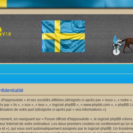
fidentialité
 d'hipposuède » et ses sociétés affiliées (désignés ci-après par « nous », « notre »,
s par « ils », « eux », « leur », « logiciel phpBB », « www.phpbb.com », « phpBB Li
lisation de votre part (désignée ci-après par « vos informations »).
ement, en naviguant sur « Forum officiel d'hipposuède », le logiciel phpBB créera u
ur Internet de votre ordinateur. Les deux premiers cookies ne contiennent qu’un iden
ion-id »), qui vous sont automatiquement assignés par le logiciel phpBB. Un troisiè