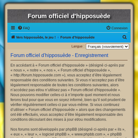
Forum officiel d'hipposuède
FAQ
Connexion
R
Vers hipposuède, le jeu !
Forum d'hipposuède
e
Langue :
c
Forum officiel d'hipposuède - Enregistrement
h
En accédant à « Forum officiel d'hipposuède » (désigné ci-après par
e
« nous », « notre », « nos », « Forum officiel d'hipposuède »,
r
« http://forum.hipposuede.com »), vous acceptez d’être légalement
responsable des conditions suivantes. Si vous n’acceptez pas d’être
c
légalement responsable de toutes les conditions suivantes, alors
h
n’accédez pas et/ou n’utilisez pas « Forum officiel d'hipposuède ».
Nous pouvons modifier celles-ci à n’importe quel moment et nous
e
ferons tout pour que vous en soyez informé, bien qu’il soit prudent de
r
vérifier régulièrement celles-ci par vous-même. Si vous continuez
d’utiliser « Forum officiel d'hipposuède » alors que des changements
ont été effectués, vous acceptez d’être légalement responsable des
conditions découlant des mises à jour et/ou modifications.
Nos forums sont développés par phpBB (désigné ci-après par « ils »,
« eux », « leur », « logiciel phpBB », « www.phpbb.com », « phpBB