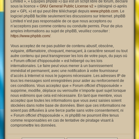
Limited », « Équipes phpBB ») qui est un script libre de forum, déclaré
sous la licence «
GNU General Public License v2
» (désigné ci-après
par « GPL ») et qui peut être téléchargé depuis
www.phpbb.com
. Le
logiciel phpBB facilite seulement les discussions sur Internet. phpBB
Limited n’est pas responsable de ce que nous acceptons ou
n’acceptons pas comme contenu ou conduite permis. Pour de plus
amples informations au sujet de phpBB, veuillez consulter :
https://www.phpbb.com/
.
Vous acceptez de ne pas publier de contenu abusif, obscène,
vulgaire, diffamatoire, choquant, menaçant, à caractère sexuel ou tout
autre contenu qui peut transgresser les lois de votre pays, du pays où
« Forum officiel d'hipposuède » est hébergé ou les lois
internationales. Le faire peut vous mener à un bannissement
immédiat et permanent, avec une notification à votre fournisseur
d’accès à Internet si nous le jugeons nécessaire. Les adresses IP de
tous les messages sont enregistrées pour aider au renforcement de
ces conditions. Vous acceptez que « Forum officiel d'hipposuède »
supprime, modifie, déplace ou verrouille n’importe quel sujet lorsque
nous estimons que cela est nécessaire. En tant que membre, vous
acceptez que toutes les informations que vous avez saisies soient
stockées dans notre base de données. Bien que ces informations ne
soient pas diffusées à une tierce partie sans votre consentement, ni
« Forum officiel d'hipposuède », ni phpBB ne pourront être tenus
comme responsables en cas de tentative de piratage visant à
compromettre les données.