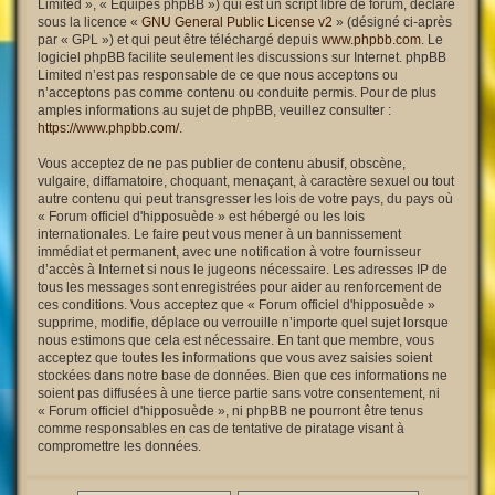
Limited », « Équipes phpBB ») qui est un script libre de forum, déclaré
sous la licence «
GNU General Public License v2
» (désigné ci-après
par « GPL ») et qui peut être téléchargé depuis
www.phpbb.com
. Le
logiciel phpBB facilite seulement les discussions sur Internet. phpBB
Limited n’est pas responsable de ce que nous acceptons ou
n’acceptons pas comme contenu ou conduite permis. Pour de plus
amples informations au sujet de phpBB, veuillez consulter :
https://www.phpbb.com/
.
Vous acceptez de ne pas publier de contenu abusif, obscène,
vulgaire, diffamatoire, choquant, menaçant, à caractère sexuel ou tout
autre contenu qui peut transgresser les lois de votre pays, du pays où
« Forum officiel d'hipposuède » est hébergé ou les lois
internationales. Le faire peut vous mener à un bannissement
immédiat et permanent, avec une notification à votre fournisseur
d’accès à Internet si nous le jugeons nécessaire. Les adresses IP de
tous les messages sont enregistrées pour aider au renforcement de
ces conditions. Vous acceptez que « Forum officiel d'hipposuède »
supprime, modifie, déplace ou verrouille n’importe quel sujet lorsque
nous estimons que cela est nécessaire. En tant que membre, vous
acceptez que toutes les informations que vous avez saisies soient
stockées dans notre base de données. Bien que ces informations ne
soient pas diffusées à une tierce partie sans votre consentement, ni
« Forum officiel d'hipposuède », ni phpBB ne pourront être tenus
comme responsables en cas de tentative de piratage visant à
compromettre les données.