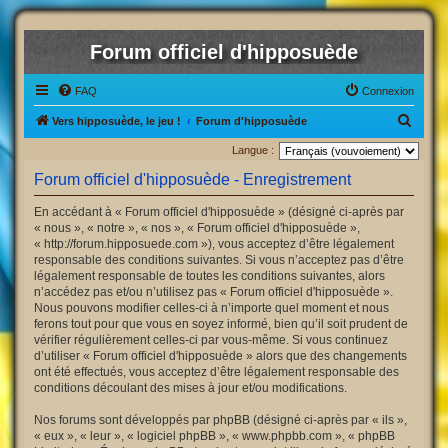
Forum officiel d'hipposuède
FAQ
Connexion
R
Vers hipposuède, le jeu !
Forum d'hipposuède
e
Langue :
c
Forum officiel d'hipposuède - Enregistrement
h
En accédant à « Forum officiel d'hipposuède » (désigné ci-après par
e
« nous », « notre », « nos », « Forum officiel d'hipposuède »,
r
« http://forum.hipposuede.com »), vous acceptez d’être légalement
responsable des conditions suivantes. Si vous n’acceptez pas d’être
c
légalement responsable de toutes les conditions suivantes, alors
h
n’accédez pas et/ou n’utilisez pas « Forum officiel d'hipposuède ».
Nous pouvons modifier celles-ci à n’importe quel moment et nous
e
ferons tout pour que vous en soyez informé, bien qu’il soit prudent de
r
vérifier régulièrement celles-ci par vous-même. Si vous continuez
d’utiliser « Forum officiel d'hipposuède » alors que des changements
ont été effectués, vous acceptez d’être légalement responsable des
conditions découlant des mises à jour et/ou modifications.
Nos forums sont développés par phpBB (désigné ci-après par « ils »,
« eux », « leur », « logiciel phpBB », « www.phpbb.com », « phpBB