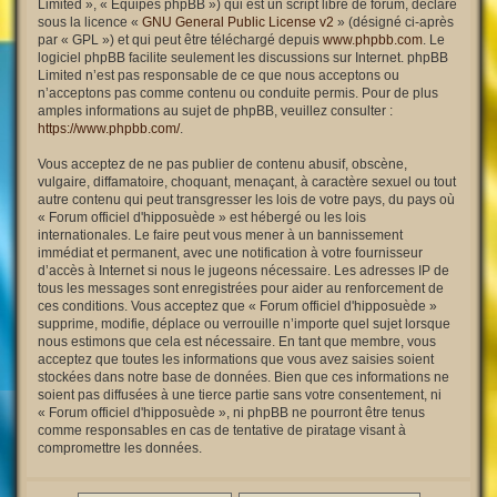
Limited », « Équipes phpBB ») qui est un script libre de forum, déclaré
sous la licence «
GNU General Public License v2
» (désigné ci-après
par « GPL ») et qui peut être téléchargé depuis
www.phpbb.com
. Le
logiciel phpBB facilite seulement les discussions sur Internet. phpBB
Limited n’est pas responsable de ce que nous acceptons ou
n’acceptons pas comme contenu ou conduite permis. Pour de plus
amples informations au sujet de phpBB, veuillez consulter :
https://www.phpbb.com/
.
Vous acceptez de ne pas publier de contenu abusif, obscène,
vulgaire, diffamatoire, choquant, menaçant, à caractère sexuel ou tout
autre contenu qui peut transgresser les lois de votre pays, du pays où
« Forum officiel d'hipposuède » est hébergé ou les lois
internationales. Le faire peut vous mener à un bannissement
immédiat et permanent, avec une notification à votre fournisseur
d’accès à Internet si nous le jugeons nécessaire. Les adresses IP de
tous les messages sont enregistrées pour aider au renforcement de
ces conditions. Vous acceptez que « Forum officiel d'hipposuède »
supprime, modifie, déplace ou verrouille n’importe quel sujet lorsque
nous estimons que cela est nécessaire. En tant que membre, vous
acceptez que toutes les informations que vous avez saisies soient
stockées dans notre base de données. Bien que ces informations ne
soient pas diffusées à une tierce partie sans votre consentement, ni
« Forum officiel d'hipposuède », ni phpBB ne pourront être tenus
comme responsables en cas de tentative de piratage visant à
compromettre les données.