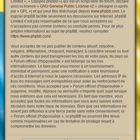
Limited », « Équipes phpBB ») qui est un script libre de forum, déclaré
sous la licence «
GNU General Public License v2
» (désigné ci-après
par « GPL ») et qui peut être téléchargé depuis
www.phpbb.com
. Le
logiciel phpBB facilite seulement les discussions sur Internet. phpBB
Limited n’est pas responsable de ce que nous acceptons ou
n’acceptons pas comme contenu ou conduite permis. Pour de plus
amples informations au sujet de phpBB, veuillez consulter :
https://www.phpbb.com/
.
Vous acceptez de ne pas publier de contenu abusif, obscène,
vulgaire, diffamatoire, choquant, menaçant, à caractère sexuel ou tout
autre contenu qui peut transgresser les lois de votre pays, du pays où
« Forum officiel d'hipposuède » est hébergé ou les lois
internationales. Le faire peut vous mener à un bannissement
immédiat et permanent, avec une notification à votre fournisseur
d’accès à Internet si nous le jugeons nécessaire. Les adresses IP de
tous les messages sont enregistrées pour aider au renforcement de
ces conditions. Vous acceptez que « Forum officiel d'hipposuède »
supprime, modifie, déplace ou verrouille n’importe quel sujet lorsque
nous estimons que cela est nécessaire. En tant que membre, vous
acceptez que toutes les informations que vous avez saisies soient
stockées dans notre base de données. Bien que ces informations ne
soient pas diffusées à une tierce partie sans votre consentement, ni
« Forum officiel d'hipposuède », ni phpBB ne pourront être tenus
comme responsables en cas de tentative de piratage visant à
compromettre les données.