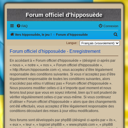
Forum officiel d'hipposuède
FAQ
Connexion
R
Vers hipposuède, le jeu !
Forum d'hipposuède
e
Langue :
c
Forum officiel d'hipposuède - Enregistrement
h
En accédant à « Forum officiel d'hipposuède » (désigné ci-après par
e
« nous », « notre », « nos », « Forum officiel d'hipposuède »,
r
« http://forum.hipposuede.com »), vous acceptez d’être légalement
responsable des conditions suivantes. Si vous n’acceptez pas d’être
c
légalement responsable de toutes les conditions suivantes, alors
h
n’accédez pas et/ou n’utilisez pas « Forum officiel d'hipposuède ».
Nous pouvons modifier celles-ci à n’importe quel moment et nous
e
ferons tout pour que vous en soyez informé, bien qu’il soit prudent de
r
vérifier régulièrement celles-ci par vous-même. Si vous continuez
d’utiliser « Forum officiel d'hipposuède » alors que des changements
ont été effectués, vous acceptez d’être légalement responsable des
conditions découlant des mises à jour et/ou modifications.
Nos forums sont développés par phpBB (désigné ci-après par « ils »,
« eux », « leur », « logiciel phpBB », « www.phpbb.com », « phpBB