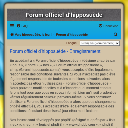
Forum officiel d'hipposuède
FAQ
Connexion
R
Vers hipposuède, le jeu !
Forum d'hipposuède
e
Langue :
c
Forum officiel d'hipposuède - Enregistrement
h
En accédant à « Forum officiel d'hipposuède » (désigné ci-après par
e
« nous », « notre », « nos », « Forum officiel d'hipposuède »,
r
« http://forum.hipposuede.com »), vous acceptez d’être légalement
responsable des conditions suivantes. Si vous n’acceptez pas d’être
c
légalement responsable de toutes les conditions suivantes, alors
h
n’accédez pas et/ou n’utilisez pas « Forum officiel d'hipposuède ».
Nous pouvons modifier celles-ci à n’importe quel moment et nous
e
ferons tout pour que vous en soyez informé, bien qu’il soit prudent de
r
vérifier régulièrement celles-ci par vous-même. Si vous continuez
d’utiliser « Forum officiel d'hipposuède » alors que des changements
ont été effectués, vous acceptez d’être légalement responsable des
conditions découlant des mises à jour et/ou modifications.
Nos forums sont développés par phpBB (désigné ci-après par « ils »,
« eux », « leur », « logiciel phpBB », « www.phpbb.com », « phpBB