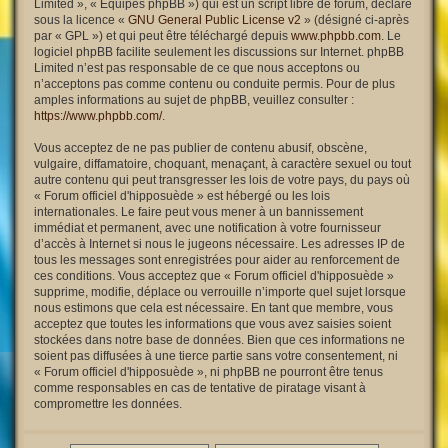
Limited », « Équipes phpBB ») qui est un script libre de forum, déclaré
sous la licence «
GNU General Public License v2
» (désigné ci-après
par « GPL ») et qui peut être téléchargé depuis
www.phpbb.com
. Le
logiciel phpBB facilite seulement les discussions sur Internet. phpBB
Limited n’est pas responsable de ce que nous acceptons ou
n’acceptons pas comme contenu ou conduite permis. Pour de plus
amples informations au sujet de phpBB, veuillez consulter :
https://www.phpbb.com/
.
Vous acceptez de ne pas publier de contenu abusif, obscène,
vulgaire, diffamatoire, choquant, menaçant, à caractère sexuel ou tout
autre contenu qui peut transgresser les lois de votre pays, du pays où
« Forum officiel d'hipposuède » est hébergé ou les lois
internationales. Le faire peut vous mener à un bannissement
immédiat et permanent, avec une notification à votre fournisseur
d’accès à Internet si nous le jugeons nécessaire. Les adresses IP de
tous les messages sont enregistrées pour aider au renforcement de
ces conditions. Vous acceptez que « Forum officiel d'hipposuède »
supprime, modifie, déplace ou verrouille n’importe quel sujet lorsque
nous estimons que cela est nécessaire. En tant que membre, vous
acceptez que toutes les informations que vous avez saisies soient
stockées dans notre base de données. Bien que ces informations ne
soient pas diffusées à une tierce partie sans votre consentement, ni
« Forum officiel d'hipposuède », ni phpBB ne pourront être tenus
comme responsables en cas de tentative de piratage visant à
compromettre les données.