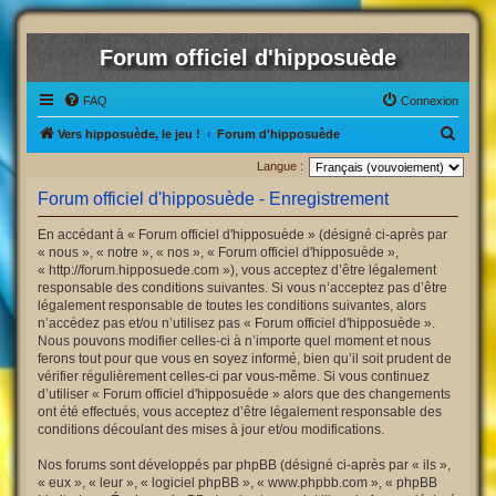
Forum officiel d'hipposuède
FAQ
Connexion
R
Vers hipposuède, le jeu !
Forum d'hipposuède
e
Langue :
c
Forum officiel d'hipposuède - Enregistrement
h
En accédant à « Forum officiel d'hipposuède » (désigné ci-après par
e
« nous », « notre », « nos », « Forum officiel d'hipposuède »,
r
« http://forum.hipposuede.com »), vous acceptez d’être légalement
responsable des conditions suivantes. Si vous n’acceptez pas d’être
c
légalement responsable de toutes les conditions suivantes, alors
h
n’accédez pas et/ou n’utilisez pas « Forum officiel d'hipposuède ».
Nous pouvons modifier celles-ci à n’importe quel moment et nous
e
ferons tout pour que vous en soyez informé, bien qu’il soit prudent de
r
vérifier régulièrement celles-ci par vous-même. Si vous continuez
d’utiliser « Forum officiel d'hipposuède » alors que des changements
ont été effectués, vous acceptez d’être légalement responsable des
conditions découlant des mises à jour et/ou modifications.
Nos forums sont développés par phpBB (désigné ci-après par « ils »,
« eux », « leur », « logiciel phpBB », « www.phpbb.com », « phpBB