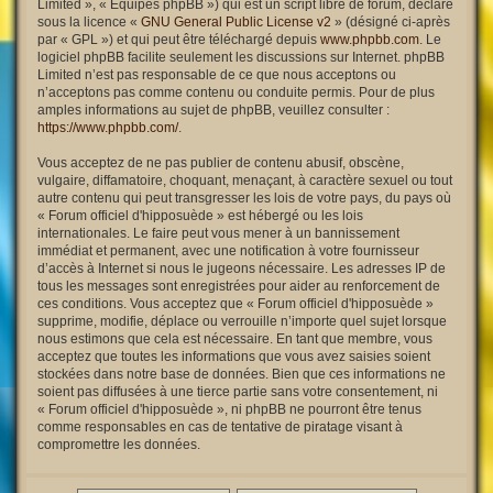
Limited », « Équipes phpBB ») qui est un script libre de forum, déclaré
sous la licence «
GNU General Public License v2
» (désigné ci-après
par « GPL ») et qui peut être téléchargé depuis
www.phpbb.com
. Le
logiciel phpBB facilite seulement les discussions sur Internet. phpBB
Limited n’est pas responsable de ce que nous acceptons ou
n’acceptons pas comme contenu ou conduite permis. Pour de plus
amples informations au sujet de phpBB, veuillez consulter :
https://www.phpbb.com/
.
Vous acceptez de ne pas publier de contenu abusif, obscène,
vulgaire, diffamatoire, choquant, menaçant, à caractère sexuel ou tout
autre contenu qui peut transgresser les lois de votre pays, du pays où
« Forum officiel d'hipposuède » est hébergé ou les lois
internationales. Le faire peut vous mener à un bannissement
immédiat et permanent, avec une notification à votre fournisseur
d’accès à Internet si nous le jugeons nécessaire. Les adresses IP de
tous les messages sont enregistrées pour aider au renforcement de
ces conditions. Vous acceptez que « Forum officiel d'hipposuède »
supprime, modifie, déplace ou verrouille n’importe quel sujet lorsque
nous estimons que cela est nécessaire. En tant que membre, vous
acceptez que toutes les informations que vous avez saisies soient
stockées dans notre base de données. Bien que ces informations ne
soient pas diffusées à une tierce partie sans votre consentement, ni
« Forum officiel d'hipposuède », ni phpBB ne pourront être tenus
comme responsables en cas de tentative de piratage visant à
compromettre les données.