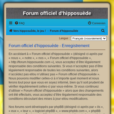
Forum officiel d'hipposuède
FAQ
Connexion
R
Vers hipposuède, le jeu !
Forum d'hipposuède
e
Langue :
c
Forum officiel d'hipposuède - Enregistrement
h
En accédant à « Forum officiel d'hipposuède » (désigné ci-après par
e
« nous », « notre », « nos », « Forum officiel d'hipposuède »,
r
« http://forum.hipposuede.com »), vous acceptez d’être légalement
responsable des conditions suivantes. Si vous n’acceptez pas d’être
c
légalement responsable de toutes les conditions suivantes, alors
h
n’accédez pas et/ou n’utilisez pas « Forum officiel d'hipposuède ».
Nous pouvons modifier celles-ci à n’importe quel moment et nous
e
ferons tout pour que vous en soyez informé, bien qu’il soit prudent de
r
vérifier régulièrement celles-ci par vous-même. Si vous continuez
d’utiliser « Forum officiel d'hipposuède » alors que des changements
ont été effectués, vous acceptez d’être légalement responsable des
conditions découlant des mises à jour et/ou modifications.
Nos forums sont développés par phpBB (désigné ci-après par « ils »,
« eux », « leur », « logiciel phpBB », « www.phpbb.com », « phpBB