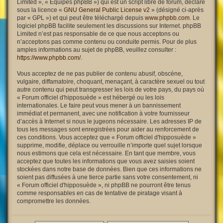
Limited », « Équipes phpBB ») qui est un script libre de forum, déclaré
sous la licence «
GNU General Public License v2
» (désigné ci-après
par « GPL ») et qui peut être téléchargé depuis
www.phpbb.com
. Le
logiciel phpBB facilite seulement les discussions sur Internet. phpBB
Limited n’est pas responsable de ce que nous acceptons ou
n’acceptons pas comme contenu ou conduite permis. Pour de plus
amples informations au sujet de phpBB, veuillez consulter :
https://www.phpbb.com/
.
Vous acceptez de ne pas publier de contenu abusif, obscène,
vulgaire, diffamatoire, choquant, menaçant, à caractère sexuel ou tout
autre contenu qui peut transgresser les lois de votre pays, du pays où
« Forum officiel d'hipposuède » est hébergé ou les lois
internationales. Le faire peut vous mener à un bannissement
immédiat et permanent, avec une notification à votre fournisseur
d’accès à Internet si nous le jugeons nécessaire. Les adresses IP de
tous les messages sont enregistrées pour aider au renforcement de
ces conditions. Vous acceptez que « Forum officiel d'hipposuède »
supprime, modifie, déplace ou verrouille n’importe quel sujet lorsque
nous estimons que cela est nécessaire. En tant que membre, vous
acceptez que toutes les informations que vous avez saisies soient
stockées dans notre base de données. Bien que ces informations ne
soient pas diffusées à une tierce partie sans votre consentement, ni
« Forum officiel d'hipposuède », ni phpBB ne pourront être tenus
comme responsables en cas de tentative de piratage visant à
compromettre les données.