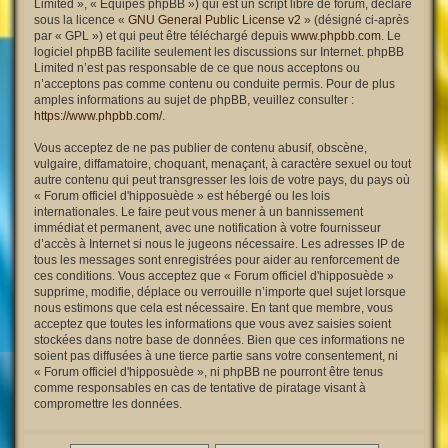
Limited », « Équipes phpBB ») qui est un script libre de forum, déclaré
sous la licence «
GNU General Public License v2
» (désigné ci-après
par « GPL ») et qui peut être téléchargé depuis
www.phpbb.com
. Le
logiciel phpBB facilite seulement les discussions sur Internet. phpBB
Limited n’est pas responsable de ce que nous acceptons ou
n’acceptons pas comme contenu ou conduite permis. Pour de plus
amples informations au sujet de phpBB, veuillez consulter :
https://www.phpbb.com/
.
Vous acceptez de ne pas publier de contenu abusif, obscène,
vulgaire, diffamatoire, choquant, menaçant, à caractère sexuel ou tout
autre contenu qui peut transgresser les lois de votre pays, du pays où
« Forum officiel d'hipposuède » est hébergé ou les lois
internationales. Le faire peut vous mener à un bannissement
immédiat et permanent, avec une notification à votre fournisseur
d’accès à Internet si nous le jugeons nécessaire. Les adresses IP de
tous les messages sont enregistrées pour aider au renforcement de
ces conditions. Vous acceptez que « Forum officiel d'hipposuède »
supprime, modifie, déplace ou verrouille n’importe quel sujet lorsque
nous estimons que cela est nécessaire. En tant que membre, vous
acceptez que toutes les informations que vous avez saisies soient
stockées dans notre base de données. Bien que ces informations ne
soient pas diffusées à une tierce partie sans votre consentement, ni
« Forum officiel d'hipposuède », ni phpBB ne pourront être tenus
comme responsables en cas de tentative de piratage visant à
compromettre les données.