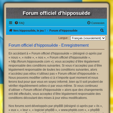
Forum officiel d'hipposuède
FAQ
Connexion
R
Vers hipposuède, le jeu !
Forum d'hipposuède
e
Langue :
c
Forum officiel d'hipposuède - Enregistrement
h
En accédant à « Forum officiel d'hipposuède » (désigné ci-après par
e
« nous », « notre », « nos », « Forum officiel d'hipposuède »,
r
« http://forum.hipposuede.com »), vous acceptez d’être légalement
responsable des conditions suivantes. Si vous n’acceptez pas d’être
c
légalement responsable de toutes les conditions suivantes, alors
h
n’accédez pas et/ou n’utilisez pas « Forum officiel d'hipposuède ».
Nous pouvons modifier celles-ci à n’importe quel moment et nous
e
ferons tout pour que vous en soyez informé, bien qu’il soit prudent de
r
vérifier régulièrement celles-ci par vous-même. Si vous continuez
d’utiliser « Forum officiel d'hipposuède » alors que des changements
ont été effectués, vous acceptez d’être légalement responsable des
conditions découlant des mises à jour et/ou modifications.
Nos forums sont développés par phpBB (désigné ci-après par « ils »,
« eux », « leur », « logiciel phpBB », « www.phpbb.com », « phpBB