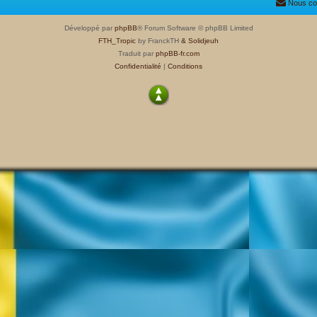
Nous co
Développé par
phpBB
® Forum Software © phpBB Limited
FTH_Tropic
by FranckTH
& Solidjeuh
Traduit par
phpBB-fr.com
Confidentialité
|
Conditions