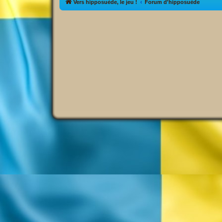
Vers hipposuède, le jeu !
Forum d'hipposuède