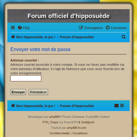
Forum officiel d'hipposuède
FAQ
S’enregistrer
Connexion
R
Vers hipposuède, le jeu !
Forum d'hipposuède
e
Envoyer votre mot de passe
c
h
Adresse courriel :
Adresse courriel associée à votre compte. Si vous ne l’avez pas modifiée via
e
votre panneau d’utilisateur, il s’agit de l’adresse que vous avez fournie lors de
votre enregistrement.
r
c
h
e
r
Vers hipposuède, le jeu !
Forum d'hipposuède
Développé par
phpBB
® Forum Software © phpBB Limited
FTH_Tropic
by FranckTH
& Solidjeuh
Traduit par
phpBB-fr.com
Confidentialité
|
Conditions