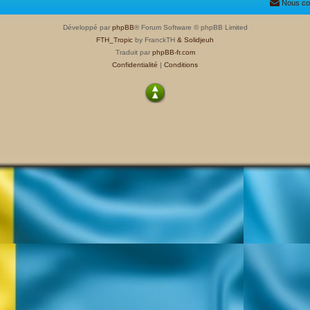
Nous co
Développé par
phpBB
® Forum Software © phpBB Limited
FTH_Tropic
by FranckTH
& Solidjeuh
Traduit par
phpBB-fr.com
Confidentialité
|
Conditions