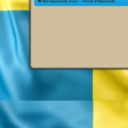
Vers hipposuède, le jeu !
Forum d'hipposuède