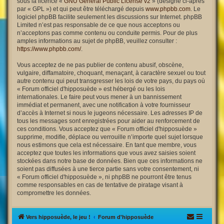
sous la licence «
GNU General Public License v2
» (désigné ci-après
par « GPL ») et qui peut être téléchargé depuis
www.phpbb.com
. Le
logiciel phpBB facilite seulement les discussions sur Internet. phpBB
Limited n’est pas responsable de ce que nous acceptons ou
n’acceptons pas comme contenu ou conduite permis. Pour de plus
amples informations au sujet de phpBB, veuillez consulter :
https://www.phpbb.com/
.
Vous acceptez de ne pas publier de contenu abusif, obscène,
vulgaire, diffamatoire, choquant, menaçant, à caractère sexuel ou tout
autre contenu qui peut transgresser les lois de votre pays, du pays où
« Forum officiel d'hipposuède » est hébergé ou les lois
internationales. Le faire peut vous mener à un bannissement
immédiat et permanent, avec une notification à votre fournisseur
d’accès à Internet si nous le jugeons nécessaire. Les adresses IP de
tous les messages sont enregistrées pour aider au renforcement de
ces conditions. Vous acceptez que « Forum officiel d'hipposuède »
supprime, modifie, déplace ou verrouille n’importe quel sujet lorsque
nous estimons que cela est nécessaire. En tant que membre, vous
acceptez que toutes les informations que vous avez saisies soient
stockées dans notre base de données. Bien que ces informations ne
soient pas diffusées à une tierce partie sans votre consentement, ni
« Forum officiel d'hipposuède », ni phpBB ne pourront être tenus
comme responsables en cas de tentative de piratage visant à
compromettre les données.
Vers hipposuède, le jeu !
Forum d'hipposuède