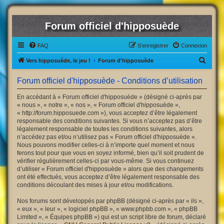
Forum officiel d'hipposuède
FAQ
S’enregistrer
Connexion
R
Vers hipposuède, le jeu !
Forum d'hipposuède
e
Forum officiel d'hipposuède - Conditions d’utilisation
c
h
En accédant à « Forum officiel d'hipposuède » (désigné ci-après par
« nous », « notre », « nos », « Forum officiel d'hipposuède »,
e
« http://forum.hipposuede.com »), vous acceptez d’être légalement
r
responsable des conditions suivantes. Si vous n’acceptez pas d’être
légalement responsable de toutes les conditions suivantes, alors
c
n’accédez pas et/ou n’utilisez pas « Forum officiel d'hipposuède ».
h
Nous pouvons modifier celles-ci à n’importe quel moment et nous
ferons tout pour que vous en soyez informé, bien qu’il soit prudent de
e
vérifier régulièrement celles-ci par vous-même. Si vous continuez
r
d’utiliser « Forum officiel d'hipposuède » alors que des changements
ont été effectués, vous acceptez d’être légalement responsable des
conditions découlant des mises à jour et/ou modifications.
Nos forums sont développés par phpBB (désigné ci-après par « ils »,
« eux », « leur », « logiciel phpBB », « www.phpbb.com », « phpBB
Limited », « Équipes phpBB ») qui est un script libre de forum, déclaré