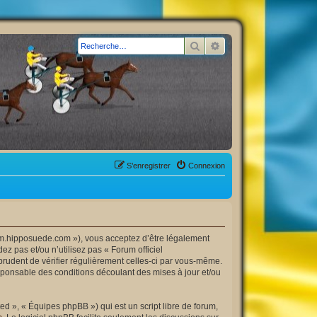
Rechercher
Recherche avancée
S’enregistrer
Connexion
orum.hipposuede.com »), vous acceptez d’être légalement
z pas et/ou n’utilisez pas « Forum officiel
prudent de vérifier régulièrement celles-ci par vous-même.
esponsable des conditions découlant des mises à jour et/ou
d », « Équipes phpBB ») qui est un script libre de forum,