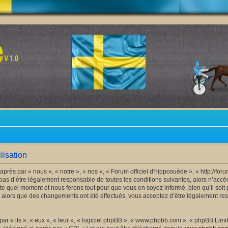
lisation
après par « nous », « notre », « nos », « Forum officiel d'hipposuède », « http://f
as d’être légalement responsable de toutes les conditions suivantes, alors n’accéde
e quel moment et nous ferons tout pour que vous en soyez informé, bien qu’il soit 
 » alors que des changements ont été effectués, vous acceptez d’être légalement r
 « ils », « eux », « leur », « logiciel phpBB », « www.phpbb.com », « phpBB Limite