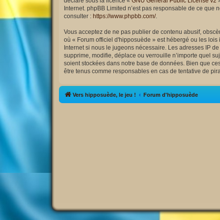
déclaré sous la licence «
GNU General Public License v2
»
Internet. phpBB Limited n’est pas responsable de ce que 
consulter :
https://www.phpbb.com/
.
Vous acceptez de ne pas publier de contenu abusif, obscène
où « Forum officiel d'hipposuède » est hébergé ou les lois
Internet si nous le jugeons nécessaire. Les adresses IP d
supprime, modifie, déplace ou verrouille n’importe quel s
soient stockées dans notre base de données. Bien que ces i
être tenus comme responsables en cas de tentative de pir
Vers hipposuède, le jeu !
Forum d'hipposuède