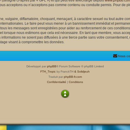
 (désigné ci-après par « GPL ») et qui peut être téléchargé depuis
www.phpbb.co
nous acceptons ou n’acceptons pas comme contenu ou conduite permis. Pour de plu
, vulgaire, diffamatoire, choquant, menaçant, à caractère sexuel ou tout autre cont
 internationales. Le faire peut vous mener à un bannissement immédiat et permanent
e tous les messages sont enregistrées pour aider au renforcement de ces condition
ujet lorsque nous estimons que cela est nécessaire. En tant que membre, vous accep
nformations ne soient pas diffusées à une tierce partie sans votre consentement, 
atage visant à compromettre les données.
Nous co
Développé par
phpBB
® Forum Software © phpBB Limited
FTH_Tropic
by FranckTH
& Solidjeuh
Traduit par
phpBB-fr.com
Confidentialité
|
Conditions