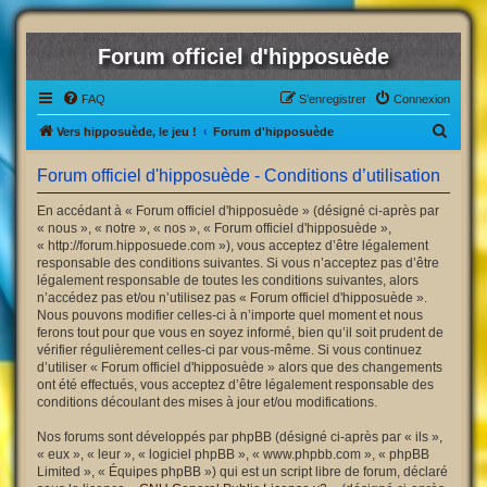
Forum officiel d'hipposuède
FAQ
S’enregistrer
Connexion
R
Vers hipposuède, le jeu !
Forum d'hipposuède
e
Forum officiel d'hipposuède - Conditions d’utilisation
c
h
En accédant à « Forum officiel d'hipposuède » (désigné ci-après par
« nous », « notre », « nos », « Forum officiel d'hipposuède »,
e
« http://forum.hipposuede.com »), vous acceptez d’être légalement
r
responsable des conditions suivantes. Si vous n’acceptez pas d’être
légalement responsable de toutes les conditions suivantes, alors
c
n’accédez pas et/ou n’utilisez pas « Forum officiel d'hipposuède ».
h
Nous pouvons modifier celles-ci à n’importe quel moment et nous
ferons tout pour que vous en soyez informé, bien qu’il soit prudent de
e
vérifier régulièrement celles-ci par vous-même. Si vous continuez
r
d’utiliser « Forum officiel d'hipposuède » alors que des changements
ont été effectués, vous acceptez d’être légalement responsable des
conditions découlant des mises à jour et/ou modifications.
Nos forums sont développés par phpBB (désigné ci-après par « ils »,
« eux », « leur », « logiciel phpBB », « www.phpbb.com », « phpBB
Limited », « Équipes phpBB ») qui est un script libre de forum, déclaré