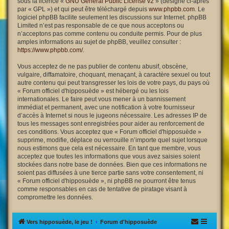
sous la licence «
GNU General Public License v2
» (désigné ci-après
par « GPL ») et qui peut être téléchargé depuis
www.phpbb.com
. Le
logiciel phpBB facilite seulement les discussions sur Internet. phpBB
Limited n’est pas responsable de ce que nous acceptons ou
n’acceptons pas comme contenu ou conduite permis. Pour de plus
amples informations au sujet de phpBB, veuillez consulter :
https://www.phpbb.com/
.
Vous acceptez de ne pas publier de contenu abusif, obscène,
vulgaire, diffamatoire, choquant, menaçant, à caractère sexuel ou tout
autre contenu qui peut transgresser les lois de votre pays, du pays où
« Forum officiel d'hipposuède » est hébergé ou les lois
internationales. Le faire peut vous mener à un bannissement
immédiat et permanent, avec une notification à votre fournisseur
d’accès à Internet si nous le jugeons nécessaire. Les adresses IP de
tous les messages sont enregistrées pour aider au renforcement de
ces conditions. Vous acceptez que « Forum officiel d'hipposuède »
supprime, modifie, déplace ou verrouille n’importe quel sujet lorsque
nous estimons que cela est nécessaire. En tant que membre, vous
acceptez que toutes les informations que vous avez saisies soient
stockées dans notre base de données. Bien que ces informations ne
soient pas diffusées à une tierce partie sans votre consentement, ni
« Forum officiel d'hipposuède », ni phpBB ne pourront être tenus
comme responsables en cas de tentative de piratage visant à
compromettre les données.
Vers hipposuède, le jeu !
Forum d'hipposuède