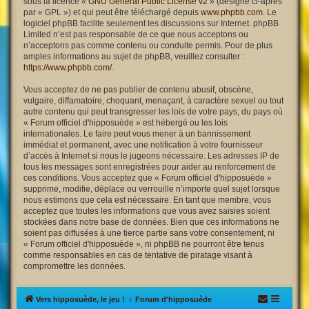
sous la licence «
GNU General Public License v2
» (désigné ci-après
par « GPL ») et qui peut être téléchargé depuis
www.phpbb.com
. Le
logiciel phpBB facilite seulement les discussions sur Internet. phpBB
Limited n’est pas responsable de ce que nous acceptons ou
n’acceptons pas comme contenu ou conduite permis. Pour de plus
amples informations au sujet de phpBB, veuillez consulter :
https://www.phpbb.com/
.
Vous acceptez de ne pas publier de contenu abusif, obscène,
vulgaire, diffamatoire, choquant, menaçant, à caractère sexuel ou tout
autre contenu qui peut transgresser les lois de votre pays, du pays où
« Forum officiel d'hipposuède » est hébergé ou les lois
internationales. Le faire peut vous mener à un bannissement
immédiat et permanent, avec une notification à votre fournisseur
d’accès à Internet si nous le jugeons nécessaire. Les adresses IP de
tous les messages sont enregistrées pour aider au renforcement de
ces conditions. Vous acceptez que « Forum officiel d'hipposuède »
supprime, modifie, déplace ou verrouille n’importe quel sujet lorsque
nous estimons que cela est nécessaire. En tant que membre, vous
acceptez que toutes les informations que vous avez saisies soient
stockées dans notre base de données. Bien que ces informations ne
soient pas diffusées à une tierce partie sans votre consentement, ni
« Forum officiel d'hipposuède », ni phpBB ne pourront être tenus
comme responsables en cas de tentative de piratage visant à
compromettre les données.
Vers hipposuède, le jeu !
Forum d'hipposuède