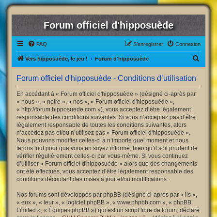
Forum officiel d'hipposuède
FAQ
S’enregistrer
Connexion
R
Vers hipposuède, le jeu !
Forum d'hipposuède
e
Forum officiel d'hipposuède - Conditions d’utilisation
c
h
En accédant à « Forum officiel d'hipposuède » (désigné ci-après par
« nous », « notre », « nos », « Forum officiel d'hipposuède »,
e
« http://forum.hipposuede.com »), vous acceptez d’être légalement
r
responsable des conditions suivantes. Si vous n’acceptez pas d’être
légalement responsable de toutes les conditions suivantes, alors
c
n’accédez pas et/ou n’utilisez pas « Forum officiel d'hipposuède ».
h
Nous pouvons modifier celles-ci à n’importe quel moment et nous
ferons tout pour que vous en soyez informé, bien qu’il soit prudent de
e
vérifier régulièrement celles-ci par vous-même. Si vous continuez
r
d’utiliser « Forum officiel d'hipposuède » alors que des changements
ont été effectués, vous acceptez d’être légalement responsable des
conditions découlant des mises à jour et/ou modifications.
Nos forums sont développés par phpBB (désigné ci-après par « ils »,
« eux », « leur », « logiciel phpBB », « www.phpbb.com », « phpBB
Limited », « Équipes phpBB ») qui est un script libre de forum, déclaré