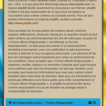
sous la licence «
GNU General Public License v2
» (désigné ci-après
par « GPL ») et qui peut être téléchargé depuis
www.phpbb.com
. Le
logiciel phpBB facilite seulement les discussions sur Internet. phpBB
Limited n’est pas responsable de ce que nous acceptons ou
n’acceptons pas comme contenu ou conduite permis. Pour de plus
amples informations au sujet de phpBB, veuillez consulter :
https://www.phpbb.com/
.
Vous acceptez de ne pas publier de contenu abusif, obscène,
vulgaire, diffamatoire, choquant, menaçant, à caractère sexuel ou tout
autre contenu qui peut transgresser les lois de votre pays, du pays où
« Forum officiel d'hipposuède » est hébergé ou les lois
internationales. Le faire peut vous mener à un bannissement
immédiat et permanent, avec une notification à votre fournisseur
d’accès à Internet si nous le jugeons nécessaire. Les adresses IP de
tous les messages sont enregistrées pour aider au renforcement de
ces conditions. Vous acceptez que « Forum officiel d'hipposuède »
supprime, modifie, déplace ou verrouille n’importe quel sujet lorsque
nous estimons que cela est nécessaire. En tant que membre, vous
acceptez que toutes les informations que vous avez saisies soient
stockées dans notre base de données. Bien que ces informations ne
soient pas diffusées à une tierce partie sans votre consentement, ni
« Forum officiel d'hipposuède », ni phpBB ne pourront être tenus
comme responsables en cas de tentative de piratage visant à
compromettre les données.
Vers hipposuède, le jeu !
Forum d'hipposuède