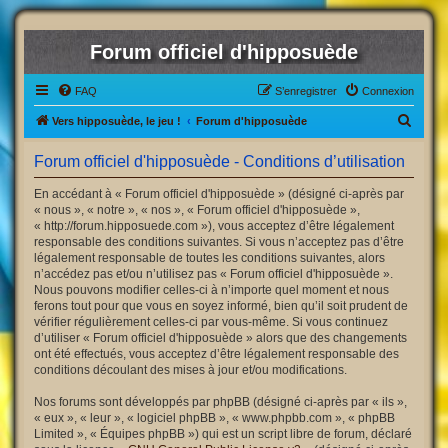
Forum officiel d'hipposuède
FAQ
S’enregistrer
Connexion
R
Vers hipposuède, le jeu !
Forum d'hipposuède
e
Forum officiel d'hipposuède - Conditions d’utilisation
c
h
En accédant à « Forum officiel d'hipposuède » (désigné ci-après par
« nous », « notre », « nos », « Forum officiel d'hipposuède »,
e
« http://forum.hipposuede.com »), vous acceptez d’être légalement
r
responsable des conditions suivantes. Si vous n’acceptez pas d’être
légalement responsable de toutes les conditions suivantes, alors
c
n’accédez pas et/ou n’utilisez pas « Forum officiel d'hipposuède ».
h
Nous pouvons modifier celles-ci à n’importe quel moment et nous
ferons tout pour que vous en soyez informé, bien qu’il soit prudent de
e
vérifier régulièrement celles-ci par vous-même. Si vous continuez
r
d’utiliser « Forum officiel d'hipposuède » alors que des changements
ont été effectués, vous acceptez d’être légalement responsable des
conditions découlant des mises à jour et/ou modifications.
Nos forums sont développés par phpBB (désigné ci-après par « ils »,
« eux », « leur », « logiciel phpBB », « www.phpbb.com », « phpBB
Limited », « Équipes phpBB ») qui est un script libre de forum, déclaré