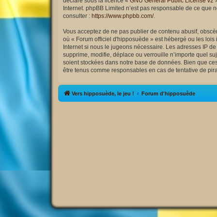
déclaré sous la licence «
GNU General Public License v2
»
Internet. phpBB Limited n’est pas responsable de ce que 
consulter :
https://www.phpbb.com/
.
Vous acceptez de ne pas publier de contenu abusif, obscène
où « Forum officiel d'hipposuède » est hébergé ou les lois
Internet si nous le jugeons nécessaire. Les adresses IP d
supprime, modifie, déplace ou verrouille n’importe quel s
soient stockées dans notre base de données. Bien que ces i
être tenus comme responsables en cas de tentative de pir
Vers hipposuède, le jeu !
Forum d'hipposuède