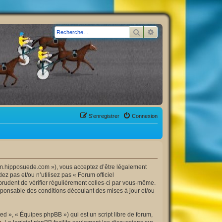
Rechercher
Recherche avancée
S’enregistrer
Connexion
orum.hipposuede.com »), vous acceptez d’être légalement
z pas et/ou n’utilisez pas « Forum officiel
prudent de vérifier régulièrement celles-ci par vous-même.
esponsable des conditions découlant des mises à jour et/ou
d », « Équipes phpBB ») qui est un script libre de forum,