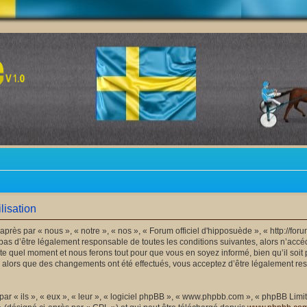
lisation
après par « nous », « notre », « nos », « Forum officiel d'hipposuède », « http://f
as d’être légalement responsable de toutes les conditions suivantes, alors n’accéde
e quel moment et nous ferons tout pour que vous en soyez informé, bien qu’il soit 
 » alors que des changements ont été effectués, vous acceptez d’être légalement r
 « ils », « eux », « leur », « logiciel phpBB », « www.phpbb.com », « phpBB Limite