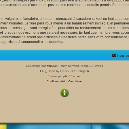
 (désigné ci-après par « GPL ») et qui peut être téléchargé depuis
www.phpbb.co
nous acceptons ou n’acceptons pas comme contenu ou conduite permis. Pour de plu
, vulgaire, diffamatoire, choquant, menaçant, à caractère sexuel ou tout autre cont
 internationales. Le faire peut vous mener à un bannissement immédiat et permanent
e tous les messages sont enregistrées pour aider au renforcement de ces condition
ujet lorsque nous estimons que cela est nécessaire. En tant que membre, vous accep
nformations ne soient pas diffusées à une tierce partie sans votre consentement, 
atage visant à compromettre les données.
Nous co
Développé par
phpBB
® Forum Software © phpBB Limited
FTH_Tropic
by FranckTH
& Solidjeuh
Traduit par
phpBB-fr.com
Confidentialité
|
Conditions