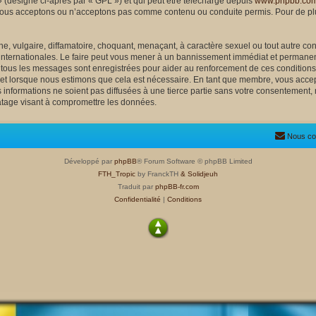
 (désigné ci-après par « GPL ») et qui peut être téléchargé depuis
www.phpbb.co
nous acceptons ou n’acceptons pas comme contenu ou conduite permis. Pour de plu
, vulgaire, diffamatoire, choquant, menaçant, à caractère sexuel ou tout autre cont
 internationales. Le faire peut vous mener à un bannissement immédiat et permanent
e tous les messages sont enregistrées pour aider au renforcement de ces condition
ujet lorsque nous estimons que cela est nécessaire. En tant que membre, vous accep
nformations ne soient pas diffusées à une tierce partie sans votre consentement, 
atage visant à compromettre les données.
Nous co
Développé par
phpBB
® Forum Software © phpBB Limited
FTH_Tropic
by FranckTH
& Solidjeuh
Traduit par
phpBB-fr.com
Confidentialité
|
Conditions