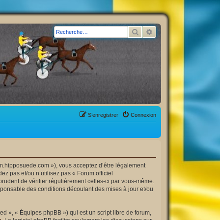
Rechercher
Recherche avancée
S’enregistrer
Connexion
orum.hipposuede.com »), vous acceptez d’être légalement
z pas et/ou n’utilisez pas « Forum officiel
prudent de vérifier régulièrement celles-ci par vous-même.
esponsable des conditions découlant des mises à jour et/ou
d », « Équipes phpBB ») qui est un script libre de forum,