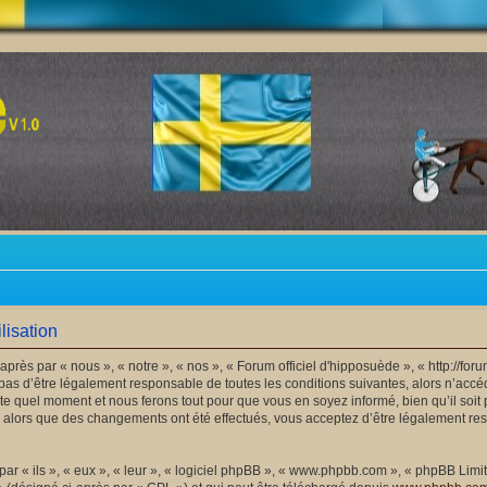
lisation
après par « nous », « notre », « nos », « Forum officiel d'hipposuède », « http://f
as d’être légalement responsable de toutes les conditions suivantes, alors n’accéde
e quel moment et nous ferons tout pour que vous en soyez informé, bien qu’il soit 
 » alors que des changements ont été effectués, vous acceptez d’être légalement r
 « ils », « eux », « leur », « logiciel phpBB », « www.phpbb.com », « phpBB Limite