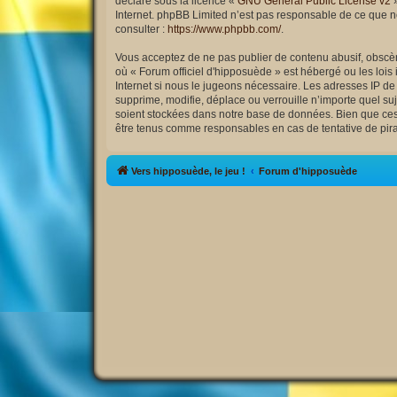
déclaré sous la licence «
GNU General Public License v2
»
Internet. phpBB Limited n’est pas responsable de ce que 
consulter :
https://www.phpbb.com/
.
Vous acceptez de ne pas publier de contenu abusif, obscène
où « Forum officiel d'hipposuède » est hébergé ou les lois
Internet si nous le jugeons nécessaire. Les adresses IP d
supprime, modifie, déplace ou verrouille n’importe quel s
soient stockées dans notre base de données. Bien que ces i
être tenus comme responsables en cas de tentative de pir
Vers hipposuède, le jeu !
Forum d'hipposuède