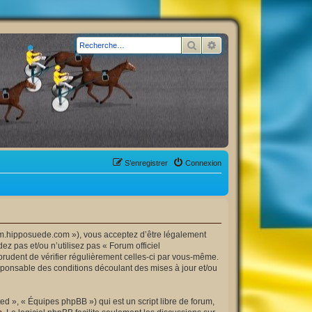
Rechercher
Recherche avancée
S’enregistrer
Connexion
orum.hipposuede.com »), vous acceptez d’être légalement
z pas et/ou n’utilisez pas « Forum officiel
prudent de vérifier régulièrement celles-ci par vous-même.
esponsable des conditions découlant des mises à jour et/ou
d », « Équipes phpBB ») qui est un script libre de forum,