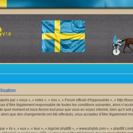
lisation
après par « nous », « notre », « nos », « Forum officiel d'hipposuède », « http://f
as d’être légalement responsable de toutes les conditions suivantes, alors n’accéde
e quel moment et nous ferons tout pour que vous en soyez informé, bien qu’il soit 
 » alors que des changements ont été effectués, vous acceptez d’être légalement r
 « ils », « eux », « leur », « logiciel phpBB », « www.phpbb.com », « phpBB Limite