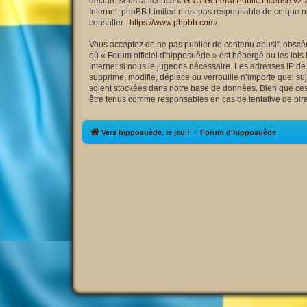
déclaré sous la licence «
GNU General Public License v2
»
Internet. phpBB Limited n’est pas responsable de ce que 
consulter :
https://www.phpbb.com/
.
Vous acceptez de ne pas publier de contenu abusif, obscène
où « Forum officiel d'hipposuède » est hébergé ou les lois
Internet si nous le jugeons nécessaire. Les adresses IP d
supprime, modifie, déplace ou verrouille n’importe quel s
soient stockées dans notre base de données. Bien que ces i
être tenus comme responsables en cas de tentative de pir
Vers hipposuède, le jeu !
Forum d'hipposuède