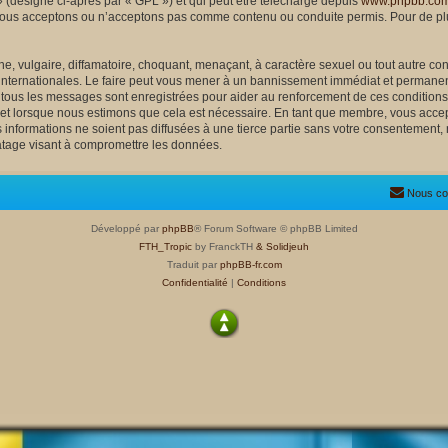
 (désigné ci-après par « GPL ») et qui peut être téléchargé depuis
www.phpbb.co
nous acceptons ou n’acceptons pas comme contenu ou conduite permis. Pour de plu
, vulgaire, diffamatoire, choquant, menaçant, à caractère sexuel ou tout autre cont
 internationales. Le faire peut vous mener à un bannissement immédiat et permanent
e tous les messages sont enregistrées pour aider au renforcement de ces condition
ujet lorsque nous estimons que cela est nécessaire. En tant que membre, vous accep
nformations ne soient pas diffusées à une tierce partie sans votre consentement, 
atage visant à compromettre les données.
Nous co
Développé par
phpBB
® Forum Software © phpBB Limited
FTH_Tropic
by FranckTH
& Solidjeuh
Traduit par
phpBB-fr.com
Confidentialité
|
Conditions