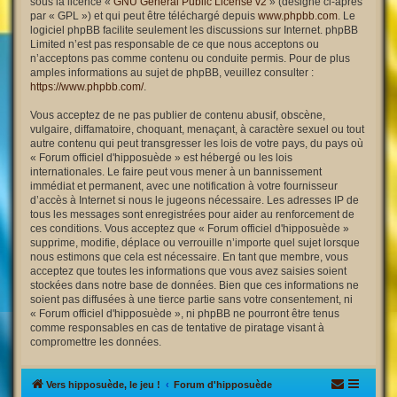
sous la licence «
GNU General Public License v2
» (désigné ci-après
par « GPL ») et qui peut être téléchargé depuis
www.phpbb.com
. Le
logiciel phpBB facilite seulement les discussions sur Internet. phpBB
Limited n’est pas responsable de ce que nous acceptons ou
n’acceptons pas comme contenu ou conduite permis. Pour de plus
amples informations au sujet de phpBB, veuillez consulter :
https://www.phpbb.com/
.
Vous acceptez de ne pas publier de contenu abusif, obscène,
vulgaire, diffamatoire, choquant, menaçant, à caractère sexuel ou tout
autre contenu qui peut transgresser les lois de votre pays, du pays où
« Forum officiel d'hipposuède » est hébergé ou les lois
internationales. Le faire peut vous mener à un bannissement
immédiat et permanent, avec une notification à votre fournisseur
d’accès à Internet si nous le jugeons nécessaire. Les adresses IP de
tous les messages sont enregistrées pour aider au renforcement de
ces conditions. Vous acceptez que « Forum officiel d'hipposuède »
supprime, modifie, déplace ou verrouille n’importe quel sujet lorsque
nous estimons que cela est nécessaire. En tant que membre, vous
acceptez que toutes les informations que vous avez saisies soient
stockées dans notre base de données. Bien que ces informations ne
soient pas diffusées à une tierce partie sans votre consentement, ni
« Forum officiel d'hipposuède », ni phpBB ne pourront être tenus
comme responsables en cas de tentative de piratage visant à
compromettre les données.
Vers hipposuède, le jeu !
Forum d'hipposuède