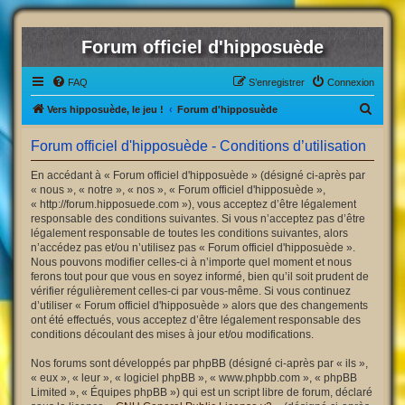
Forum officiel d'hipposuède
FAQ
S’enregistrer
Connexion
R
Vers hipposuède, le jeu !
Forum d'hipposuède
e
Forum officiel d'hipposuède - Conditions d’utilisation
c
h
En accédant à « Forum officiel d'hipposuède » (désigné ci-après par
« nous », « notre », « nos », « Forum officiel d'hipposuède »,
e
« http://forum.hipposuede.com »), vous acceptez d’être légalement
r
responsable des conditions suivantes. Si vous n’acceptez pas d’être
légalement responsable de toutes les conditions suivantes, alors
c
n’accédez pas et/ou n’utilisez pas « Forum officiel d'hipposuède ».
h
Nous pouvons modifier celles-ci à n’importe quel moment et nous
ferons tout pour que vous en soyez informé, bien qu’il soit prudent de
e
vérifier régulièrement celles-ci par vous-même. Si vous continuez
r
d’utiliser « Forum officiel d'hipposuède » alors que des changements
ont été effectués, vous acceptez d’être légalement responsable des
conditions découlant des mises à jour et/ou modifications.
Nos forums sont développés par phpBB (désigné ci-après par « ils »,
« eux », « leur », « logiciel phpBB », « www.phpbb.com », « phpBB
Limited », « Équipes phpBB ») qui est un script libre de forum, déclaré