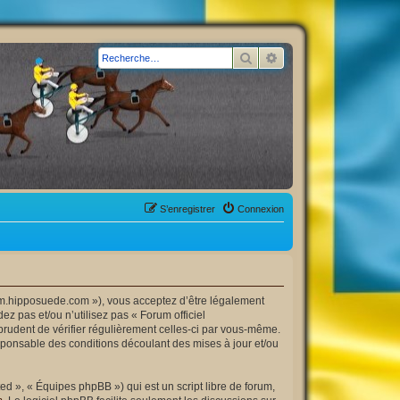
Rechercher
Recherche avancée
S’enregistrer
Connexion
orum.hipposuede.com »), vous acceptez d’être légalement
z pas et/ou n’utilisez pas « Forum officiel
prudent de vérifier régulièrement celles-ci par vous-même.
esponsable des conditions découlant des mises à jour et/ou
d », « Équipes phpBB ») qui est un script libre de forum,