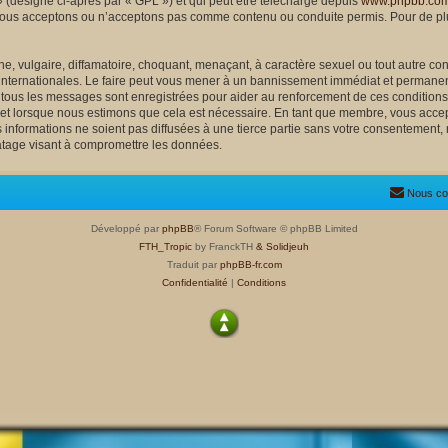
 (désigné ci-après par « GPL ») et qui peut être téléchargé depuis
www.phpbb.co
nous acceptons ou n’acceptons pas comme contenu ou conduite permis. Pour de plu
, vulgaire, diffamatoire, choquant, menaçant, à caractère sexuel ou tout autre cont
 internationales. Le faire peut vous mener à un bannissement immédiat et permanent
e tous les messages sont enregistrées pour aider au renforcement de ces condition
ujet lorsque nous estimons que cela est nécessaire. En tant que membre, vous accep
nformations ne soient pas diffusées à une tierce partie sans votre consentement, 
atage visant à compromettre les données.
Nous co
Développé par
phpBB
® Forum Software © phpBB Limited
FTH_Tropic
by FranckTH
& Solidjeuh
Traduit par
phpBB-fr.com
Confidentialité
|
Conditions