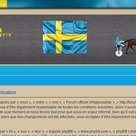
lisation
après par « nous », « notre », « nos », « Forum officiel d'hipposuède », « http://f
as d’être légalement responsable de toutes les conditions suivantes, alors n’accéde
e quel moment et nous ferons tout pour que vous en soyez informé, bien qu’il soit 
 » alors que des changements ont été effectués, vous acceptez d’être légalement r
 « ils », « eux », « leur », « logiciel phpBB », « www.phpbb.com », « phpBB Limite