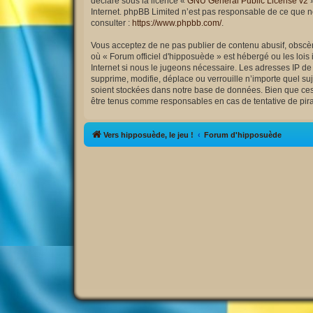
déclaré sous la licence «
GNU General Public License v2
»
Internet. phpBB Limited n’est pas responsable de ce que 
consulter :
https://www.phpbb.com/
.
Vous acceptez de ne pas publier de contenu abusif, obscène
où « Forum officiel d'hipposuède » est hébergé ou les lois
Internet si nous le jugeons nécessaire. Les adresses IP d
supprime, modifie, déplace ou verrouille n’importe quel s
soient stockées dans notre base de données. Bien que ces i
être tenus comme responsables en cas de tentative de pir
Vers hipposuède, le jeu !
Forum d'hipposuède