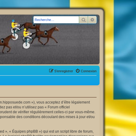
Rechercher
Recherche avancée
S’enregistrer
Connexion
orum.hipposuede.com »), vous acceptez d’être légalement
z pas et/ou n’utilisez pas « Forum officiel
prudent de vérifier régulièrement celles-ci par vous-même.
esponsable des conditions découlant des mises à jour et/ou
d », « Équipes phpBB ») qui est un script libre de forum,