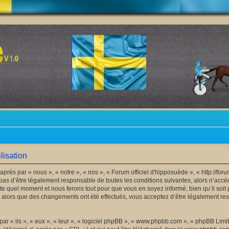
lisation
après par « nous », « notre », « nos », « Forum officiel d'hipposuède », « http://f
as d’être légalement responsable de toutes les conditions suivantes, alors n’accéde
e quel moment et nous ferons tout pour que vous en soyez informé, bien qu’il soit 
 » alors que des changements ont été effectués, vous acceptez d’être légalement r
 « ils », « eux », « leur », « logiciel phpBB », « www.phpbb.com », « phpBB Limite