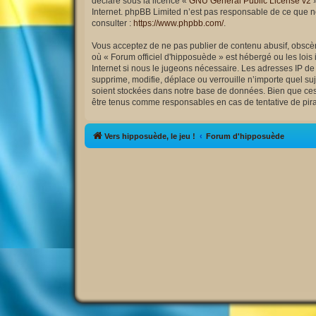
déclaré sous la licence «
GNU General Public License v2
»
Internet. phpBB Limited n’est pas responsable de ce que 
consulter :
https://www.phpbb.com/
.
Vous acceptez de ne pas publier de contenu abusif, obscène
où « Forum officiel d'hipposuède » est hébergé ou les lois
Internet si nous le jugeons nécessaire. Les adresses IP d
supprime, modifie, déplace ou verrouille n’importe quel s
soient stockées dans notre base de données. Bien que ces i
être tenus comme responsables en cas de tentative de pir
Vers hipposuède, le jeu !
Forum d'hipposuède