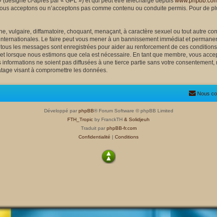
 (désigné ci-après par « GPL ») et qui peut être téléchargé depuis
www.phpbb.co
nous acceptons ou n’acceptons pas comme contenu ou conduite permis. Pour de plu
, vulgaire, diffamatoire, choquant, menaçant, à caractère sexuel ou tout autre cont
 internationales. Le faire peut vous mener à un bannissement immédiat et permanent
e tous les messages sont enregistrées pour aider au renforcement de ces condition
ujet lorsque nous estimons que cela est nécessaire. En tant que membre, vous accep
nformations ne soient pas diffusées à une tierce partie sans votre consentement, 
atage visant à compromettre les données.
Nous co
Développé par
phpBB
® Forum Software © phpBB Limited
FTH_Tropic
by FranckTH
& Solidjeuh
Traduit par
phpBB-fr.com
Confidentialité
|
Conditions