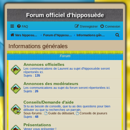
Forum officiel d'hipposuède
FAQ
S’enregistrer
Connexion
R
Vers hipposuède, le jeu !
Forum d'hipposuède
Informations générales
e
Informations générales
c
Forum
h
e
Annonces officielles
Les communications de Laurent au sujet d'hipposuède seront
r
répertoriés ici.
Sujets :
135
c
Annonces des modérateurs
h
Les communications au sujet du forum seront répertoriées ici.
e
Sujets :
26
r
Conseils/Demande d'aide
Si tu as besoin de conseils, que tu as des questions pour bien
débuter ou que tu recherches un parrain.
Sous-forums :
Guide du débutant
,
Conseils de joueurs
Sujets :
48
Présentations
Venez vous présenter !