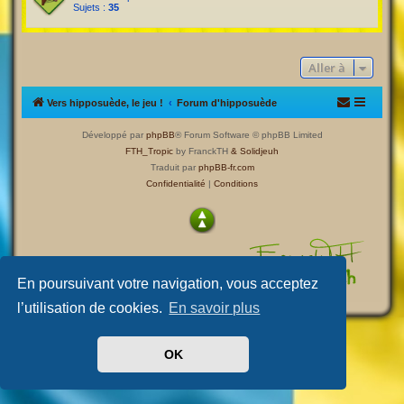
Sujets :
35
Aller à
Vers hipposuède, le jeu !
Forum d'hipposuède
Développé par
phpBB
® Forum Software © phpBB Limited
FTH_Tropic
by FranckTH
& Solidjeuh
Traduit par
phpBB-fr.com
Confidentialité
|
Conditions
En poursuivant votre navigation, vous acceptez
l’utilisation de cookies.
En savoir plus
OK