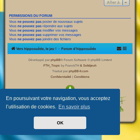
Aller à
PERMISSIONS DU FORUM
Vous
ne pouvez pas
poster de nouveaux sujets
Vous
ne pouvez pas
répondre aux sujets
Vous
ne pouvez pas
modifier vos messages
Vous
ne pouvez pas
supprimer vos messages
Vous
ne pouvez pas
joindre des fichiers
Vers hipposuède, le jeu !
Forum d'hipposuède
Développé par
phpBB
® Forum Software © phpBB Limited
FTH_Tropic
by FranckTH
& Solidjeuh
Traduit par
phpBB-fr.com
Confidentialité
|
Conditions
En poursuivant votre navigation, vous acceptez
l’utilisation de cookies.
En savoir plus
OK