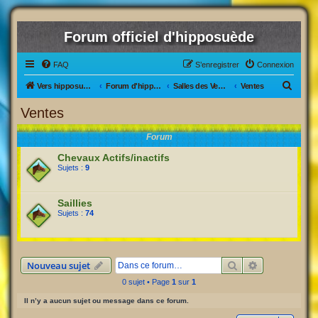
Forum officiel d'hipposuède
FAQ
S’enregistrer
Connexion
R
Vers hipposuède, le jeu !
Forum d'hipposuède
Salles des Ventes
Ventes
e
Ventes
c
Forum
h
e
Chevaux Actifs/inactifs
Sujets :
9
r
c
Saillies
h
Sujets :
74
e
r
Rechercher
Recherche av
Nouveau sujet
0 sujet • Page
1
sur
1
Il n’y a aucun sujet ou message dans ce forum.