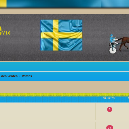
s des Ventes
Ventes
SUJETS
9
74