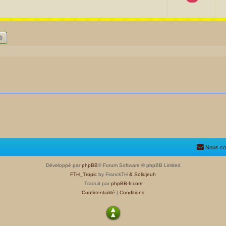
hercher
Recherche avancée
Nous co
Développé par
phpBB
® Forum Software © phpBB Limited
FTH_Tropic
by FranckTH
& Solidjeuh
Traduit par
phpBB-fr.com
Confidentialité
|
Conditions