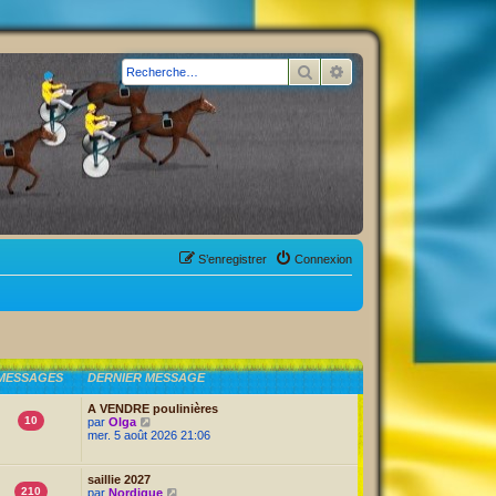
Rechercher
Recherche avancée
S’enregistrer
Connexion
MESSAGES
DERNIER MESSAGE
A VENDRE poulinières
10
V
par
Olga
o
mer. 5 août 2026 21:06
i
r
l
saillie 2027
e
210
V
par
Nordique