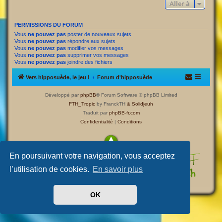
Aller à
PERMISSIONS DU FORUM
Vous
ne pouvez pas
poster de nouveaux sujets
Vous
ne pouvez pas
répondre aux sujets
Vous
ne pouvez pas
modifier vos messages
Vous
ne pouvez pas
supprimer vos messages
Vous
ne pouvez pas
joindre des fichiers
Vers hipposuède, le jeu !
Forum d'hipposuède
Développé par
phpBB
® Forum Software © phpBB Limited
FTH_Tropic
by FranckTH
& Solidjeuh
Traduit par
phpBB-fr.com
Confidentialité
|
Conditions
En poursuivant votre navigation, vous acceptez
l’utilisation de cookies.
En savoir plus
OK