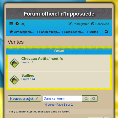
Forum officiel d'hipposuède
FAQ
S’enregistrer
Connexion
R
Vers hipposuède, le jeu !
Forum d'hipposuède
Salles des Ventes
Ventes
e
Ventes
c
Forum
h
e
Chevaux Actifs/inactifs
Sujets :
9
r
c
Saillies
h
Sujets :
74
e
r
Rechercher
Recherche av
Nouveau sujet
0 sujet • Page
1
sur
1
Il n’y a aucun sujet ou message dans ce forum.