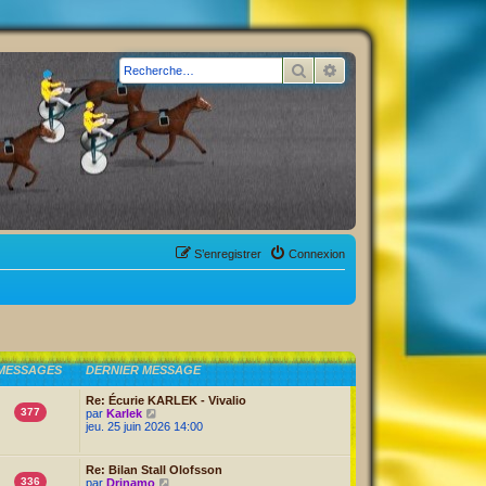
Rechercher
Recherche avancée
S’enregistrer
Connexion
MESSAGES
DERNIER MESSAGE
Re: Écurie KARLEK - Vivalio
377
V
par
Karlek
o
jeu. 25 juin 2026 14:00
i
r
l
Re: Bilan Stall Olofsson
e
336
V
par
Drinamo