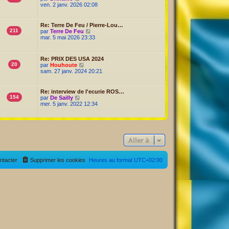
d
o
ven. 2 janv. 2026 02:08
e
i
r
r
n
l
Re: Terre De Feu / Pierre-Lou…
i
e
211
V
par
Terre De Feu
e
d
o
mar. 5 mai 2026 23:33
r
e
i
m
r
r
e
n
l
s
Re: PRIX DES USA 2024
i
e
s
20
V
par
Houhoute
e
d
a
o
sam. 27 janv. 2024 20:21
r
e
g
i
m
r
e
r
e
n
l
s
Re: interview de l'ecurie ROS…
i
e
s
154
V
par
De Sailly
e
d
a
o
mer. 5 janv. 2022 12:34
r
e
g
i
m
r
e
r
e
n
l
s
i
e
s
e
d
a
r
Aller à
e
g
m
r
e
e
n
s
i
ntacter
Supprimer les cookies
Heures au format
UTC+02:00
s
e
a
r
g
m
e
e
s
s
a
g
e