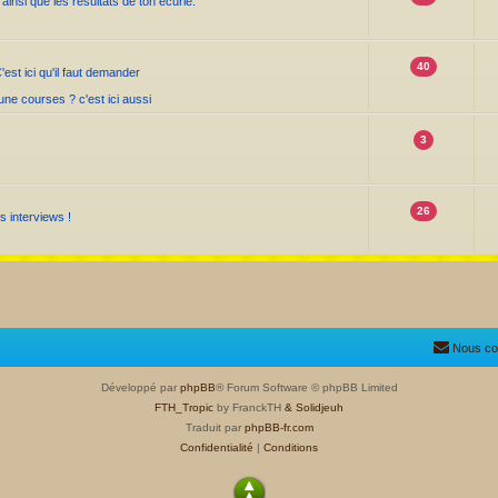
insi que les résultats de ton écurie.
40
st ici qu'il faut demander
ne courses ? c'est ici aussi
3
26
s interviews !
Nous co
Développé par
phpBB
® Forum Software © phpBB Limited
FTH_Tropic
by FranckTH
& Solidjeuh
Traduit par
phpBB-fr.com
Confidentialité
|
Conditions