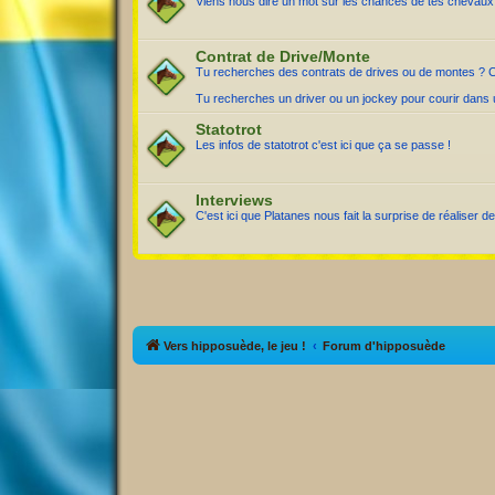
Viens nous dire un mot sur les chances de tes chevaux a
Contrat de Drive/Monte
Tu recherches des contrats de drives ou de montes ? C'e
Tu recherches un driver ou un jockey pour courir dans u
Statotrot
Les infos de statotrot c'est ici que ça se passe !
Interviews
C'est ici que Platanes nous fait la surprise de réaliser de
Vers hipposuède, le jeu !
Forum d'hipposuède