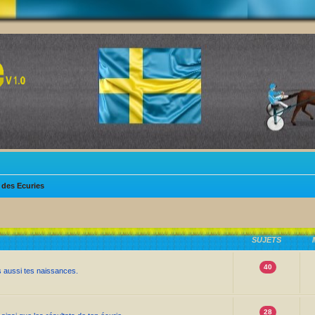
des Ecuries
SUJETS
40
s aussi tes naissances.
28