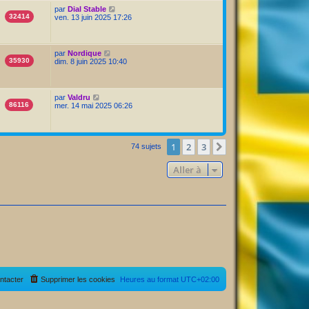
par
Dial Stable
32414
ven. 13 juin 2025 17:26
par
Nordique
35930
dim. 8 juin 2025 10:40
par
Valdru
86116
mer. 14 mai 2025 06:26
1
2
3
Suivante
74 sujets
Aller à
ntacter
Supprimer les cookies
Heures au format
UTC+02:00