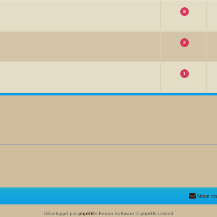
8
2
1
Nous co
Développé par
phpBB
® Forum Software © phpBB Limited