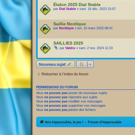
Étalon 2025 Dial Stable
par
Dial Stable
» sam. 16 déc. 2023 15:57
Saillie Nordique
par
Nordique
» lun. 10 mars 2025 08:41
SAILLIES 2025
par
Valdru
» sam. 2 nov. 2024 11:33
Nouveau sujet
Retourner à l’index du forum
PERMISSIONS DU FORUM
Vous
ne pouvez pas
poster de nouveaux sujets
Vous
ne pouvez pas
répondre aux sujets
Vous
ne pouvez pas
modifier vos messages
Vous
ne pouvez pas
supprimer vos messages
Vous
ne pouvez pas
joindre des fichiers
Vers hipposuède, le jeu !
Forum d'hipposuède