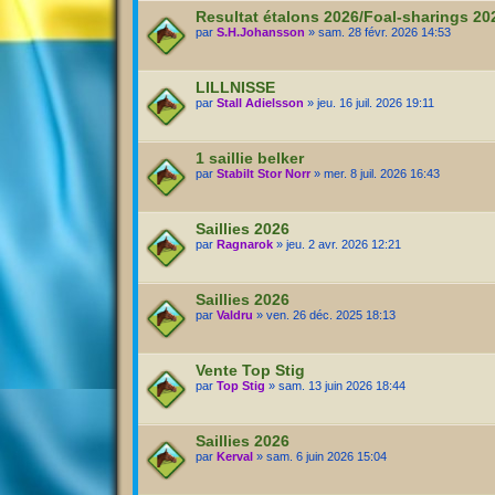
Resultat étalons 2026/Foal-sharings 2
par
S.H.Johansson
» sam. 28 févr. 2026 14:53
LILLNISSE
par
Stall Adielsson
» jeu. 16 juil. 2026 19:11
1 saillie belker
par
Stabilt Stor Norr
» mer. 8 juil. 2026 16:43
Saillies 2026
par
Ragnarok
» jeu. 2 avr. 2026 12:21
Saillies 2026
par
Valdru
» ven. 26 déc. 2025 18:13
Vente Top Stig
par
Top Stig
» sam. 13 juin 2026 18:44
Saillies 2026
par
Kerval
» sam. 6 juin 2026 15:04