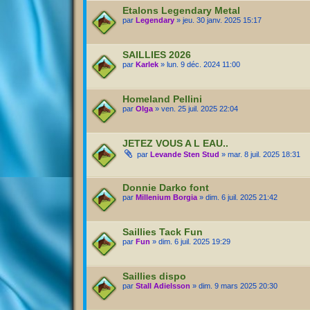
Etalons Legendary Metal
par
Legendary
» jeu. 30 janv. 2025 15:17
SAILLIES 2026
par
Karlek
» lun. 9 déc. 2024 11:00
Homeland Pellini
par
Olga
» ven. 25 juil. 2025 22:04
JETEZ VOUS A L EAU..
par
Levande Sten Stud
» mar. 8 juil. 2025 18:31
Donnie Darko font
par
Millenium Borgia
» dim. 6 juil. 2025 21:42
Saillies Tack Fun
par
Fun
» dim. 6 juil. 2025 19:29
Saillies dispo
par
Stall Adielsson
» dim. 9 mars 2025 20:30