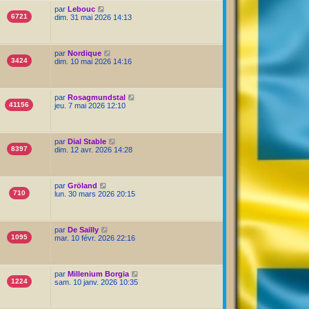
par
Lebouc
6721
dim. 31 mai 2026 14:13
par
Nordique
3424
dim. 10 mai 2026 14:16
par
Rosagmundstal
41156
jeu. 7 mai 2026 12:10
par
Dial Stable
8397
dim. 12 avr. 2026 14:28
par
Gröland
710
lun. 30 mars 2026 20:15
par
De Sailly
1095
mar. 10 févr. 2026 22:16
par
Millenium Borgia
1224
sam. 10 janv. 2026 10:35