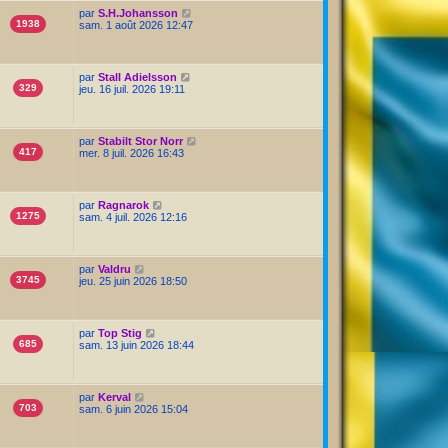
par
S.H.Johansson
1938
sam. 1 août 2026 12:47
par
Stall Adielsson
329
jeu. 16 juil. 2026 19:11
par
Stabilt Stor Norr
417
mer. 8 juil. 2026 16:43
par
Ragnarok
1275
sam. 4 juil. 2026 12:16
par
Valdru
3745
jeu. 25 juin 2026 18:50
par
Top Stig
685
sam. 13 juin 2026 18:44
par
Kerval
703
sam. 6 juin 2026 15:04