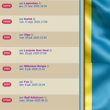
par
Legendary
16070
jeu. 27 nov. 2025 18:34
par
Karlek
78442
ven. 5 sept. 2025 17:50
par
Olga
1925
mar. 29 juil. 2025 12:53
par
Levande Sten Stud
2942
dim. 20 juil. 2025 07:58
par
Millenium Borgia
1983
dim. 6 juil. 2025 21:42
par
Fun
2023
dim. 6 juil. 2025 19:29
par
Stall Adielsson
37564
sam. 28 juin 2025 08:15