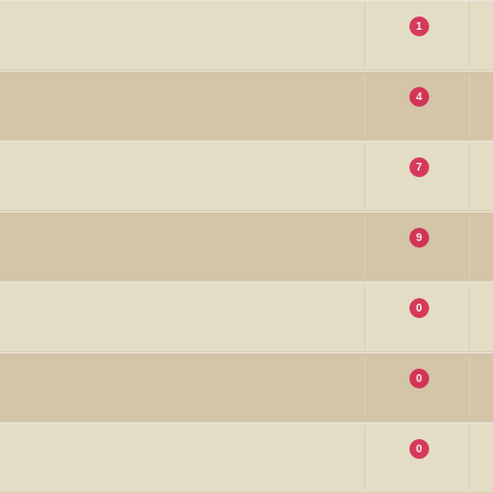
1
4
7
9
0
0
0