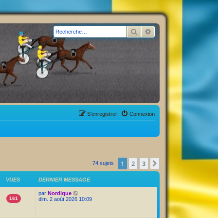
Rechercher
Recherche avancée
S’enregistrer
Connexion
1
2
3
Suivante
74 sujets
VUES
DERNIER MESSAGE
par
Nordique
161
dim. 2 août 2026 10:09