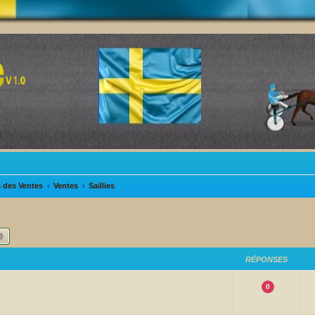
s des Ventes
Ventes
Saillies
hercher
Recherche avancée
RÉPONSES
0