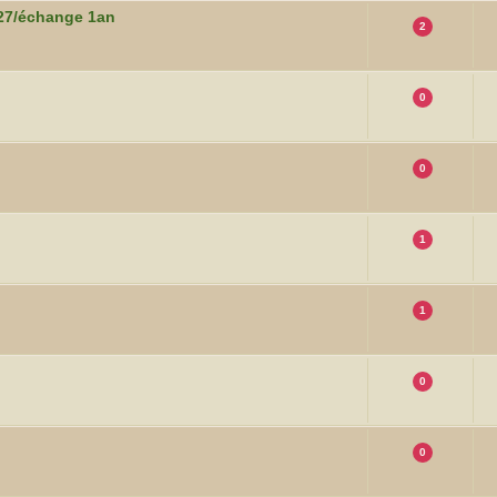
027/échange 1an
2
0
0
1
1
0
0