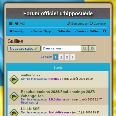
Forum officiel d'hipposuède
FAQ
S’enregistrer
Connexion
R
Vers hipposuède, le jeu !
Forum d'hipposuède
Salles des Ventes
Ventes
Saillies
e
Saillies
c
Rechercher
Recherche av
Nouveau sujet
h
e
1
2
3
Suivante
74 sujets
r
Sujets
c
saillie 2027
h
Dernier message par
Nordique
«
dim. 2 août 2026 10:09
e
r
Resultat étalons 2026/Foal-sharings 2027/
échange 1an
Dernier message par
S.H.Johansson
«
sam. 1 août 2026 12:47
Réponses :
2
LILLNISSE
Dernier message par
Stall Adielsson
«
jeu. 16 juil. 2026 19:11