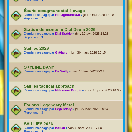
Écurie rosagmundstal élevage
Dernier message par
Rosagmundstal
«
jeu. 7 mai 2026 12:10
Réponses :
7
Station de monte In Dial Deum 2026
Dernier message par
Dial Stable
«
dim. 12 avr. 2026 14:28
Réponses :
9
Saillies 2026
Dernier message par
Gröland
«
lun. 30 mars 2026 20:15
SKYLINE DANY
Dernier message par
De Sailly
«
mar. 10 févr. 2026 22:16
Saillies tactical approach
Dernier message par
Millenium Borgia
«
sam. 10 janv. 2026 10:35
Etalons Legendary Metal
Dernier message par
Legendary
«
jeu. 27 nov. 2025 18:34
Réponses :
3
SAILLIES 2026
Dernier message par
Karlek
«
ven. 5 sept. 2025 17:50
Réponses :
3