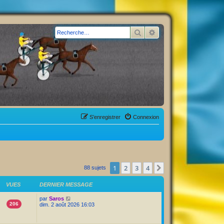
Rechercher
Recherche avancée
S’enregistrer
Connexion
1
2
3
4
Suivante
88 sujets
VUES
DERNIER MESSAGE
par
Saros
206
dim. 2 août 2026 16:03