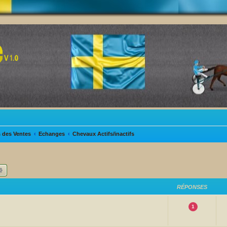
s des Ventes
Echanges
Chevaux Actifs/inactifs
hercher
Recherche avancée
RÉPONSES
1