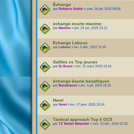
Échange
par
Reliance Stable
» sam. 26 juil. 2025 08:05
echange ecurie maximo
par
Maximo
» jeu. 24 avr. 2025 23:22
Echange Lebouc
par
Lebouc
» lun. 5 déc. 2022 21:45
Saillies vs Top jeunes
par
Dr Boom
» lun. 31 mars 2025 10:19
échange écurie basaltiques
par
Basaltiques
» jeu. 4 juil. 2024 18:15
Herel
par
Herel
» lun. 27 janv. 2025 18:24
Tactical approach Top 6 GCS
par
TZ Stefan Melander
» ven. 13 déc. 2024 22:42