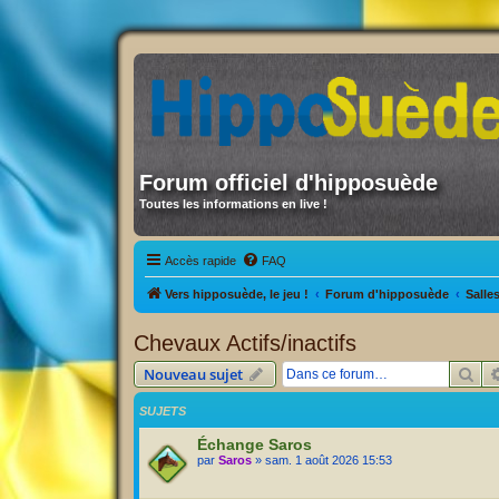
Forum officiel d'hipposuède
Toutes les informations en live !
Accès rapide
FAQ
Vers hipposuède, le jeu !
Forum d'hipposuède
Salle
Chevaux Actifs/inactifs
Rec
Nouveau sujet
SUJETS
Échange Saros
par
Saros
» sam. 1 août 2026 15:53