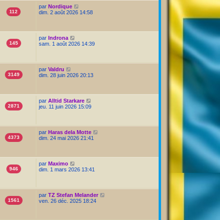
par
Nordique
112
dim. 2 août 2026 14:58
par
Indrona
145
sam. 1 août 2026 14:39
par
Valdru
3149
dim. 28 juin 2026 20:13
par
Alltid Starkare
2871
jeu. 11 juin 2026 15:09
par
Haras dela Motte
4373
dim. 24 mai 2026 21:41
par
Maximo
946
dim. 1 mars 2026 13:41
par
TZ Stefan Melander
1561
ven. 26 déc. 2025 18:24