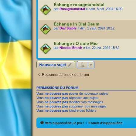
Échange rosagmundstal
par
Rosagmundstal
» sam. 5 oct. 2024 16:00
Échange In Dial Deum
par
Dial Stable
» dim. 1 sept. 2024 10:12
Echange / O sole Mio
par
Nicolas Ensch
» lun. 22 avr. 2024 15:32
Nouveau sujet
Retourner à l’index du forum
PERMISSIONS DU FORUM
Vous
ne pouvez pas
poster de nouveaux sujets
Vous
ne pouvez pas
répondre aux sujets
Vous
ne pouvez pas
modifier vos messages
Vous
ne pouvez pas
supprimer vos messages
Vous
ne pouvez pas
joindre des fichiers
Vers hipposuède, le jeu !
Forum d'hipposuède