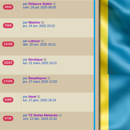
par
Reliance Stable
1843
sam. 26 juil. 2025 08:05
par
Maximo
7065
jeu. 24 avr. 2025 23:22
par
Lebouc
12156
dim. 20 avr. 2025 18:21
par
Nordique
11163
lun. 31 mars 2025 16:21
par
Basaltiques
17150
jeu. 27 mars 2025 12:03
par
Herel
3189
lun. 27 janv. 2025 18:24
par
TZ Stefan Melander
3738
ven. 13 déc. 2024 22:42