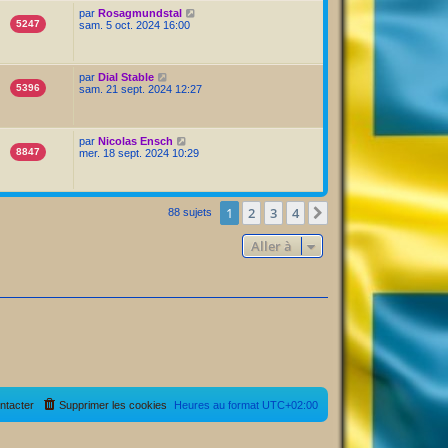
par
Rosagmundstal
5247
sam. 5 oct. 2024 16:00
par
Dial Stable
5396
sam. 21 sept. 2024 12:27
par
Nicolas Ensch
8847
mer. 18 sept. 2024 10:29
1
2
3
4
Suivante
88 sujets
Aller à
ntacter
Supprimer les cookies
Heures au format
UTC+02:00