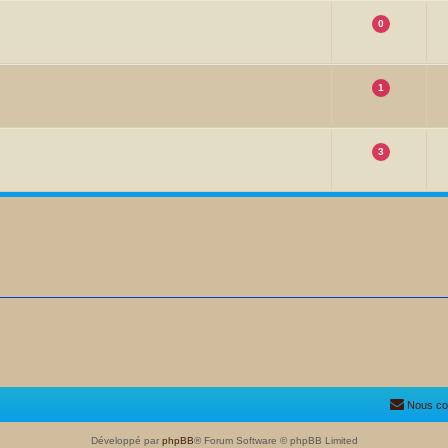
0
1
3
Nous co
Développé par
phpBB
® Forum Software © phpBB Limited